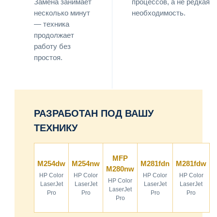
Замена занимает
процессов, а не редкая
несколько минут
необходимость.
— техника
продолжает
работу без
простоя.
РАЗРАБОТАН ПОД ВАШУ
ТЕХНИКУ
MFP
M254dw
M254nw
M281fdn
M281fdw
M280nw
HP Color
HP Color
HP Color
HP Color
HP Color
LaserJet
LaserJet
LaserJet
LaserJet
LaserJet
Pro
Pro
Pro
Pro
Pro