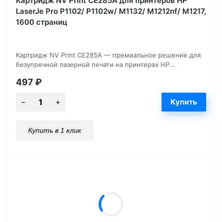
Картридж NV Print CE285A для принтеров HP
LaserJe Pro P1102/ P1102w/ M1132/ M1212nf/ М1217,
1600 страниц
Картридж NV Print CE285A — премиальное решение для
безупречной лазерной печати на принтерах HP...
497
₽
Купить в 1 клик