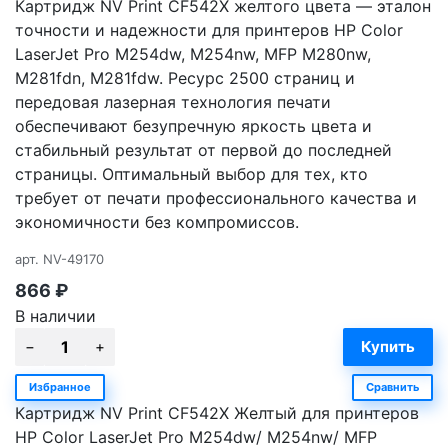
Картридж NV Print CF542X желтого цвета — эталон
точности и надежности для принтеров HP Color
LaserJet Pro M254dw, M254nw, MFP M280nw,
M281fdn, M281fdw. Ресурс 2500 страниц и
передовая лазерная технология печати
обеспечивают безупречную яркость цвета и
стабильный результат от первой до последней
страницы. Оптимальный выбор для тех, кто
требует от печати профессионального качества и
экономичности без компромиссов.
арт.
NV-49170
866
₽
В наличии
Избранное
Сравнить
Картридж NV Print CF542X Желтый для принтеров
HP Color LaserJet Pro M254dw/ M254nw/ MFP