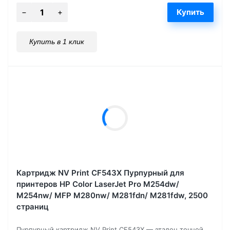
Купить в 1 клик
Картридж NV Print CF543X Пурпурный для
принтеров HP Color LaserJet Pro M254dw/
M254nw/ MFP M280nw/ M281fdn/ M281fdw, 2500
страниц
Пурпурный картридж NV Print CF543X — эталон точной