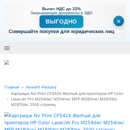
Вычет НДС до 22%
Закрывающие документы в ЭДО
×
ВЫГОДНО
Совершайте покупки для юридических лиц
+7 (495) 477-56-25
Заказать звонок
0
0
Каталог товаров
-
Главная
Hewlett-Packard
Картридж NV Print CF542X Желтый для принтеров HP Color
-
LaserJet Pro M254dw/ M254nw/ MFP M280nw/ M281fdn/
M281fdw, 2500 страниц