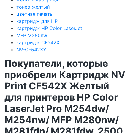
тонер желтый
цветная печать
картридж для HP
картридж HP Color LaserJet
MFP M280nw
картридж CF542X
NV-CF542XY
Покупатели, которые
приобрели Картридж NV
Print CF542X Желтый
для принтеров HP Color
LaserJet Pro M254dw/
M254nw/ MFP M280nw/
M281fdn/ M281fdw, 2500