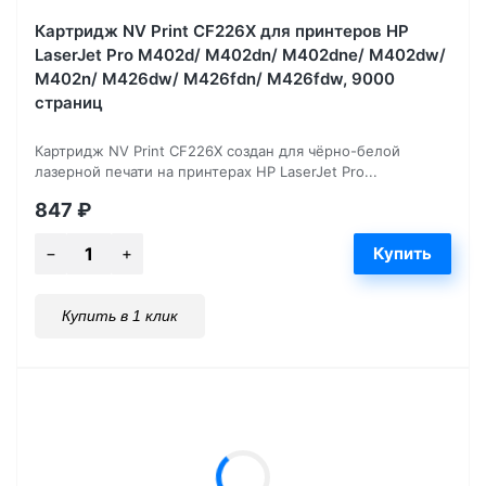
Картридж NV Print CF226X для принтеров HP
LaserJet Pro M402d/ M402dn/ M402dne/ M402dw/
M402n/ M426dw/ M426fdn/ M426fdw, 9000
страниц
Картридж NV Print CF226X создан для чёрно-белой
лазерной печати на принтерах HP LaserJet Pro...
847
₽
Купить в 1 клик