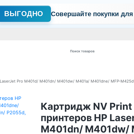
ВЫГОДНО
Совершайте покупки для
АЖНО
Сертификаты
Контакты
Промо
Политика обработки пер
 товаров
 LaserJet Pro M401d/ M401dn/ M401dw/ M401a/ M401dne/ MFP-M425d
Картридж NV Print
принтеров HP Laser
M401dn/ M401dw/ 