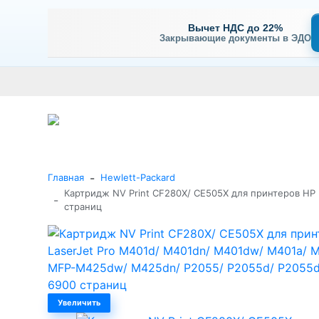
Вычет НДС до 22%
Закрывающие документы в ЭДО
Оплата
Доставка и самовывоз
Гарантия и сервис
В
+7 (495) 477-56-25
Заказать звонок
Каталог
-
Главная
Hewlett-Packard
Картридж NV Print CF280X/ CE505X для принтеров HP
-
страниц
Увеличить