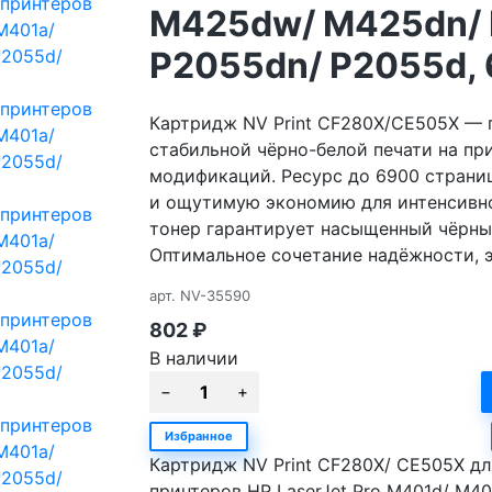
M425dw/ M425dn/ 
P2055dn/ P2055d,
Картридж NV Print CF280X/CE505X — 
стабильной чёрно-белой печати на при
модификаций. Ресурс до 6900 страни
и ощутимую экономию для интенсивн
тонер гарантирует насыщенный чёрный
Оптимальное сочетание надёжности, э
арт.
NV-35590
802
₽
В наличии
Избранное
Картридж NV Print CF280X/ CE505X дл
принтеров HP LaserJet Pro M401d/ M40