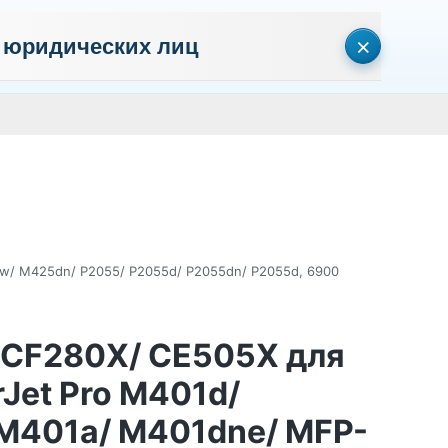
×
 юридических лиц
сональных данных
Пользовательское соглашение
Политика кон
Личный кабинет
0
0
Корзина
Поиск
пуста
w/ M425dn/ P2055/ P2055d/ P2055dn/ P2055d, 6900
 CF280X/ CE505X для
Jet Pro M401d/
M401a/ M401dne/ MFP-