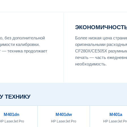
ЭКОНОМИЧНОСТЬ
о, без дополнительной
Более низкая цена страни
димости калибровки.
оригинальными расходны
т — техника продолжает
CF280X/CE505X разумным 
печать — часть ежедневны
необходимость.
У ТЕХНИКУ
M401dn
M401dw
M401a
HP LaserJet Pro
HP LaserJet Pro
HP LaserJet Pr