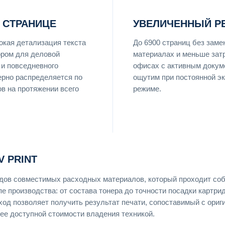
 СТРАНИЦЕ
УВЕЛИЧЕННЫЙ Р
кая детализация текста
До 6900 страниц без зам
ром для деловой
материалах и меньше затр
 и повседневного
офисах с активным докум
ерно распределяется по
ощутим при постоянной э
ов на протяжении всего
режиме.
 PRINT
ендов совместимых расходных материалов, который проходит со
пе производства: от состава тонера до точности посадки картри
ход позволяет получить результат печати, сопоставимый с ори
ее доступной стоимости владения техникой.