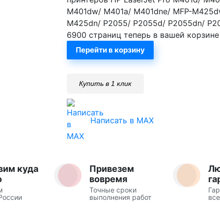
M401dw/ M401a/ M401dne/ MFP-M425d
M425dn/ P2055/ P2055d/ P2055dn/ P2
6900 страниц теперь в вашей корзине
Перейти в корзину
Купить в 1 клик
Написать в MAX
вим куда
Привезем
Л
о
вовремя
га
м
Точные сроки
Гар
России
выполнения работ
все