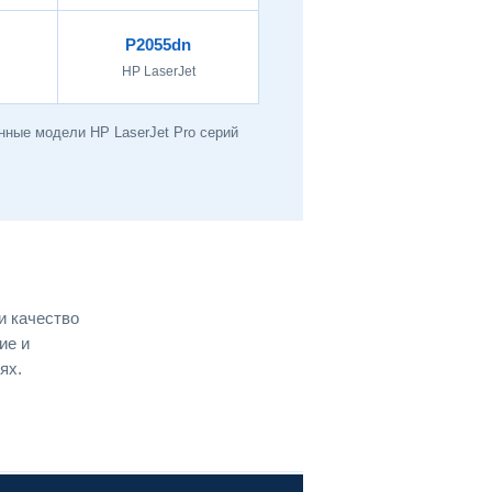
P2055dn
HP LaserJet
нные модели HP LaserJet Pro серий
и качество
ие и
ях.