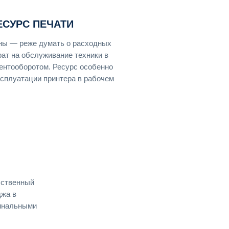
ЕСУРС ПЕЧАТИ
ены — реже думать о расходных
ат на обслуживание техники в
ентооборотом. Ресурс особенно
ксплуатации принтера в рабочем
бственный
джа в
гинальными