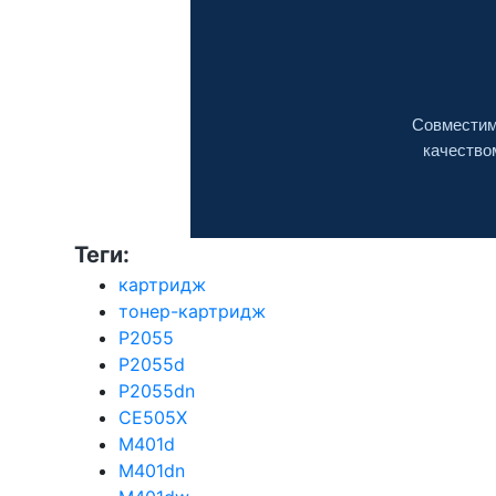
Совместим
качество
Теги:
картридж
тонер-картридж
P2055
P2055d
P2055dn
CE505X
M401d
M401dn