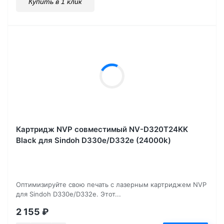
Купить в 1 клик
Картридж NVP совместимый NV-D320T24KK
Black для Sindoh D330e/D332e (24000k)
Оптимизируйте свою печать с лазерным картриджем NVP
для Sindoh D330e/D332e. Этот...
2 155
₽