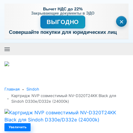
Вычет НДС до 22%
Закрывающие документы в ЭДО
×
ВЫГОДНО
Совершайте покупки для юридических лиц
+7 (495) 477-56-25
Заказать звонок
0
0
Каталог товаров
-
Главная
Sindoh
Картридж NVP совместимый NV-D320T24KK Black для
-
Sindoh D330e/D332e (24000k)
Увеличить