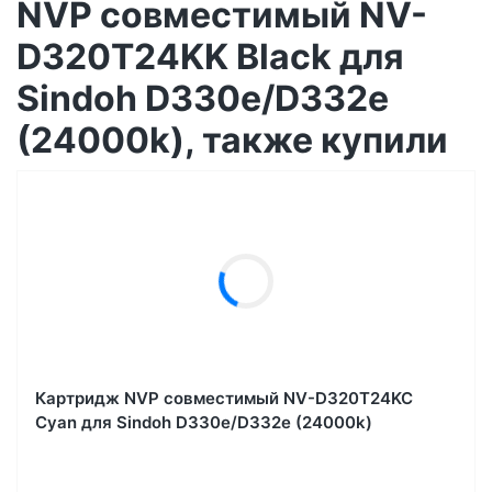
NVP совместимый NV-
D320T24KK Black для
Sindoh D330e/D332e
(24000k), также купили
Картридж NVP совместимый NV-D320T24KC
Cyan для Sindoh D330e/D332e (24000k)