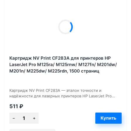
Картридж NV Print CF283A для принтеров HP
LaserJet Pro M125ra/ M125rnw/ M127fn/ M201dw/
M201n/ M225dw/ M225rdn, 1500 страниц
Картридж NV Print CF283A — эталон точности и
надёжности для лазерных принтеров HP LaserJet Pro...
511
₽