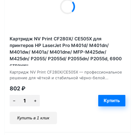
Картридж NV Print CF280X/ CE505X для
принтеров HP LaserJet Pro M401d/ M401dn/
M401dw/ M401a/ M401dne/ MFP-M425dw/
M425dn/ P2055/ P2055d/ P2055dn/ P2055d, 6900
страниц
Картридж NV Print CF280X/CE505X — профессиональное
решение для чёткой и стабильной чёрно-белой...
802
₽
Купить в 1 клик