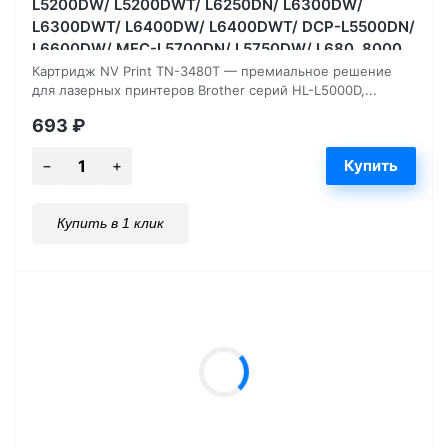
L5200DW/ L5200DWT/ L6250DN/ L6300DW/
L6300DWT/ L6400DW/ L6400DWT/ DCP-L5500DN/
L6600DW/ MFC-L5700DN/ L5750DW/ L680, 8000
страниц
Картридж NV Print TN-3480T — премиальное решение
для лазерных принтеров Brother серий HL-L5000D,...
693
₽
Купить в 1 клик