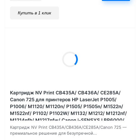
Купить в 1 клик
Картридж NV Print CB435A/ CB436A/ CE285A/
Canon 725 для принтеров HP LaserJet P1005/
P1006/ M1120/ M1120n/ P1505/ P1505n/ M1522n/
M1522nf/ P1102/ P1102W/ M1132/ M1212/ M1212nf/
M1214nfh/ M1217nfw/ Canon i-SENSYS LBP6000/
LBP6000B, 2000 страниц
Картридж NV Print CB435A/CB436A/CE285A/Canon 725 —
премиальное решение для безупречной...