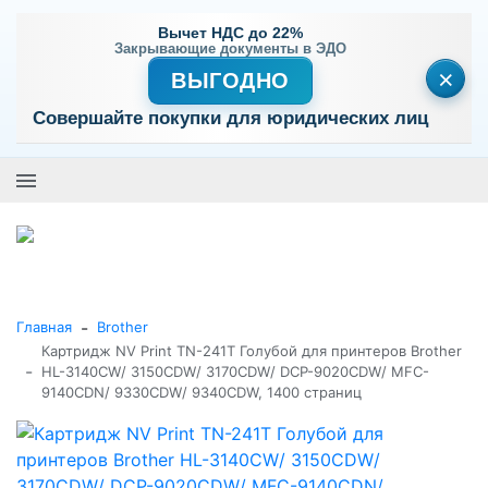
Вычет НДС до 22%
Закрывающие документы в ЭДО
×
ВЫГОДНО
Совершайте покупки для юридических лиц
+7 (495) 477-56-25
Заказать звонок
0
0
Каталог товаров
-
Главная
Brother
Картридж NV Print TN-241T Голубой для принтеров Brother
-
HL-3140CW/ 3150CDW/ 3170CDW/ DCP-9020CDW/ MFC-
9140CDN/ 9330CDW/ 9340CDW, 1400 страниц