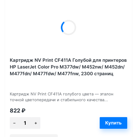
Картридж NV Print CF411A Голубой для принтеров
HP LaserJet Color Pro M377dw/ M452nw/ M452dn/
M477fdn/ M477fdw/ M477fnw, 2300 страниц
Картридж NV Print CF411A голубого цвета — эталон
точной цветопередачи и стабильного качества...
822
₽