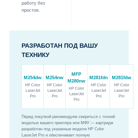
работу без
простоя.
РАЗРАБОТАН ПОД ВАШУ
ТЕХНИКУ
MFP
M254dw
M254nw
M281fdn
M281fdw
M280nw
HP Color
HP Color
HP Color
HP Color
HP Color
LaserJet
LaserJet
LaserJet
LaserJet
LaserJet
Pro
Pro
Pro
Pro
Pro
Перед покупкой рекомендуем свериться с точной
моделью вашего принтера или МФУ — картридж
разработан под указанные модели HP Color
LaserJet Pro и обеспечивает полную