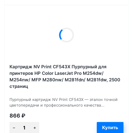
Картридж NV Print CF543X Пурпурный для
принтеров HP Color LaserJet Pro M254dw/
M254nw/ MFP M280nw/ M281fdn/ M281fdw, 2500
страниц
Пурпурный картридж NV Print CF543X — эталон точной
цветопередачи и профессионального качества...
866
₽