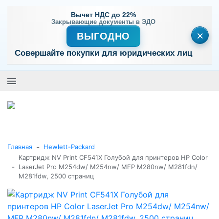
Вычет НДС до 22%
Закрывающие документы в ЭДО
×
ВЫГОДНО
Совершайте покупки для юридических лиц
+7 (495) 477-56-25
Заказать звонок
0
0
Каталог товаров
-
Главная
Hewlett-Packard
Картридж NV Print CF541X Голубой для принтеров HP Color
-
LaserJet Pro M254dw/ M254nw/ MFP M280nw/ M281fdn/
M281fdw, 2500 страниц