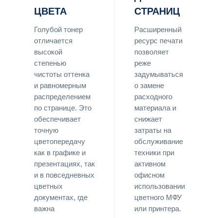
ЦВЕТА
СТРАНИЦ
Голубой тонер
Расширенный
отличается
ресурс печати
высокой
позволяет
степенью
реже
чистоты оттенка
задумываться
и равномерным
о замене
распределением
расходного
по странице. Это
материала и
обеспечивает
снижает
точную
затраты на
цветопередачу
обслуживание
как в графике и
техники при
презентациях, так
активном
и в повседневных
офисном
цветных
использовании
документах, где
цветного МФУ
важна
или принтера.