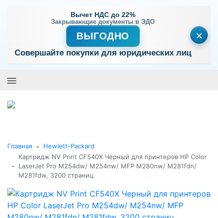
Вычет НДС до 22%
Закрывающие документы в ЭДО
×
ВЫГОДНО
Совершайте покупки для юридических лиц
+7 (495) 477-56-25
Заказать звонок
0
0
Каталог товаров
-
Главная
Hewlett-Packard
Картридж NV Print CF540X Черный для принтеров HP Color
-
LaserJet Pro M254dw/ M254nw/ MFP M280nw/ M281fdn/
M281fdw, 3200 страниц