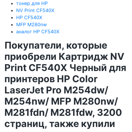
тонер для HP
NV Print CF540X
HP CF540X
MFP M280nw
аналог HP CF540X
Покупатели, которые
приобрели Картридж NV
Print CF540X Черный для
принтеров HP Color
LaserJet Pro M254dw/
M254nw/ MFP M280nw/
M281fdn/ M281fdw, 3200
страниц, также купили