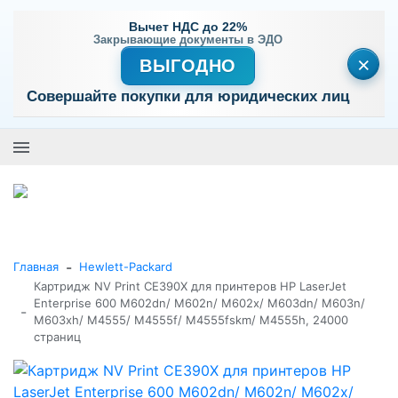
Вычет НДС до 22%
Закрывающие документы в ЭДО
×
ВЫГОДНО
Совершайте покупки для юридических лиц
+7 (495) 477-56-25
Заказать звонок
0
0
Каталог товаров
-
Главная
Hewlett-Packard
Картридж NV Print CE390X для принтеров HP LaserJet
Enterprise 600 M602dn/ M602n/ M602x/ M603dn/ M603n/
-
M603xh/ M4555/ M4555f/ M4555fskm/ M4555h, 24000
страниц