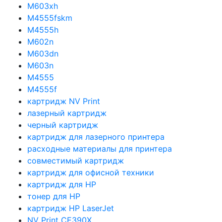
M603xh
M4555fskm
M4555h
M602n
M603dn
M603n
M4555
M4555f
картридж NV Print
лазерный картридж
черный картридж
картридж для лазерного принтера
расходные материалы для принтера
совместимый картридж
картридж для офисной техники
картридж для HP
тонер для HP
картридж HP LaserJet
NV Print CE390X