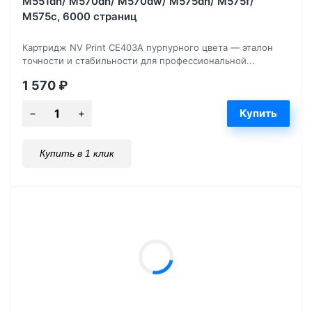
M551dn/ M570dn/ M570dw/ M575dn/ M575f/
M575c, 6000 страниц
Картридж NV Print CE403A пурпурного цвета — эталон
точности и стабильности для профессиональной...
1 570
₽
Купить в 1 клик