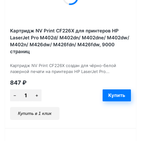
Картридж NV Print CF226X для принтеров HP
LaserJet Pro M402d/ M402dn/ M402dne/ M402dw/
M402n/ M426dw/ M426fdn/ M426fdw, 9000
страниц
Картридж NV Print CF226X создан для чёрно-белой
лазерной печати на принтерах HP LaserJet Pro...
847
₽
Купить в 1 клик