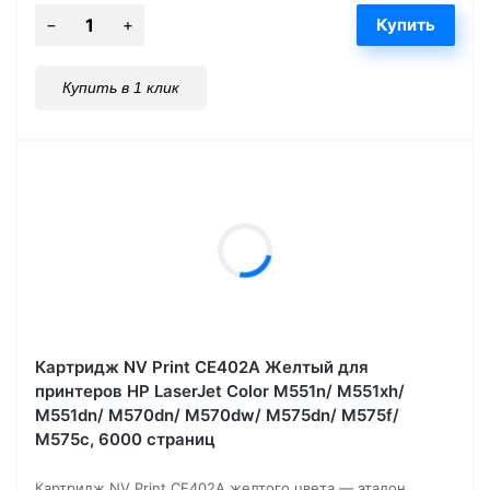
Купить в 1 клик
Картридж NV Print CE402A Желтый для
принтеров HP LaserJet Color M551n/ M551xh/
M551dn/ M570dn/ M570dw/ M575dn/ M575f/
M575c, 6000 страниц
Картридж NV Print CE402A желтого цвета — эталон