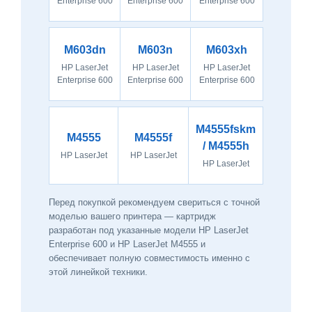
Enterprise 600
Enterprise 600
Enterprise 600
M603dn
M603n
M603xh
HP LaserJet
HP LaserJet
HP LaserJet
Enterprise 600
Enterprise 600
Enterprise 600
M4555fskm
M4555
M4555f
/ M4555h
HP LaserJet
HP LaserJet
HP LaserJet
Перед покупкой рекомендуем свериться с точной
моделью вашего принтера — картридж
разработан под указанные модели HP LaserJet
Enterprise 600 и HP LaserJet M4555 и
обеспечивает полную совместимость именно с
этой линейкой техники.