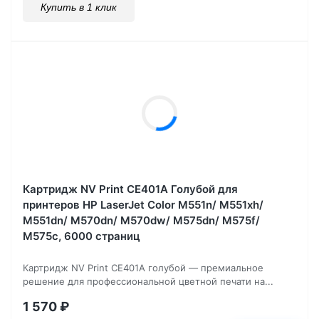
Купить в 1 клик
Картридж NV Print CE401A Голубой для
принтеров HP LaserJet Color M551n/ M551xh/
M551dn/ M570dn/ M570dw/ M575dn/ M575f/
M575c, 6000 страниц
Картридж NV Print CE401A голубой — премиальное
решение для профессиональной цветной печати на...
1 570
₽