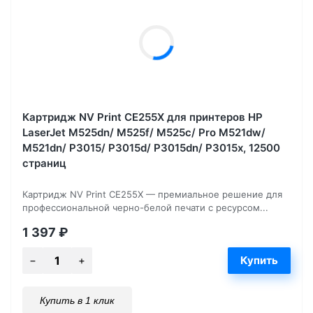
Картридж NV Print CE255X для принтеров HP
LaserJet M525dn/ M525f/ M525c/ Pro M521dw/
M521dn/ P3015/ P3015d/ P3015dn/ P3015x, 12500
страниц
Картридж NV Print CE255X — премиальное решение для
профессиональной черно-белой печати с ресурсом...
1 397
₽
Купить в 1 клик