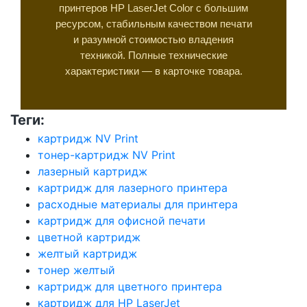
принтеров HP LaserJet Color с большим
ресурсом, стабильным качеством печати
и разумной стоимостью владения
техникой. Полные технические
характеристики — в карточке товара.
Теги:
картридж NV Print
тонер-картридж NV Print
лазерный картридж
картридж для лазерного принтера
расходные материалы для принтера
картридж для офисной печати
цветной картридж
желтый картридж
тонер желтый
картридж для цветного принтера
картридж для HP LaserJet