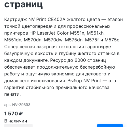
страниц
Картридж NV Print CE402A желтого цвета — эталон
точной цветопередачи для профессиональных
принтеров HP LaserJet Color M551n, M551xh,
M551dn, M570dn, M570dw, M575dn, M575f и M575c.
Совершенная лазерная технология гарантирует
безупречную яркость и глубину желтого оттенка в
каждом документе. Ресурс до 6000 страниц
обеспечивает продолжительную бесперебойную
работу и ощутимую экономию для делового и
домашнего использования. Выбор NV Print — это
гарантия стабильного премиального качества
печати.
арт.
NV-29893
1 570
₽
В наличии