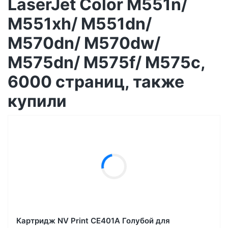
LaserJet Color M551n/
M551xh/ M551dn/
M570dn/ M570dw/
M575dn/ M575f/ M575c,
6000 страниц, также
купили
Картридж NV Print CE401A Голубой для