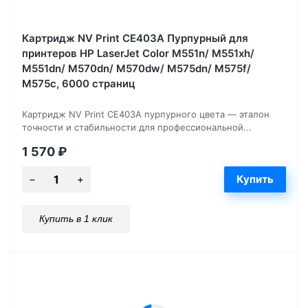
Картридж NV Print CE403A Пурпурный для
принтеров HP LaserJet Color M551n/ M551xh/
M551dn/ M570dn/ M570dw/ M575dn/ M575f/
M575c, 6000 страниц
Картридж NV Print CE403A пурпурного цвета — эталон
точности и стабильности для профессиональной...
1 570
₽
Купить в 1 клик