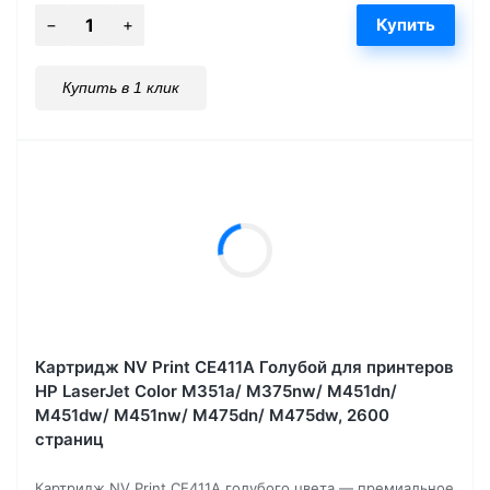
Купить в 1 клик
Картридж NV Print CE411A Голубой для принтеров
HP LaserJet Color M351a/ M375nw/ M451dn/
M451dw/ M451nw/ M475dn/ M475dw, 2600
страниц
Картридж NV Print CE411A голубого цвета — премиальное