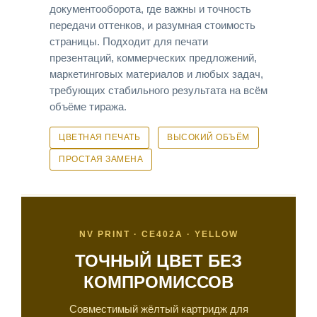
документооборота, где важны и точность
передачи оттенков, и разумная стоимость
страницы. Подходит для печати
презентаций, коммерческих предложений,
маркетинговых материалов и любых задач,
требующих стабильного результата на всём
объёме тиража.
ЦВЕТНАЯ ПЕЧАТЬ
ВЫСОКИЙ ОБЪЁМ
ПРОСТАЯ ЗАМЕНА
NV PRINT · CE402A · YELLOW
ТОЧНЫЙ ЦВЕТ БЕЗ
КОМПРОМИССОВ
Совместимый жёлтый картридж для