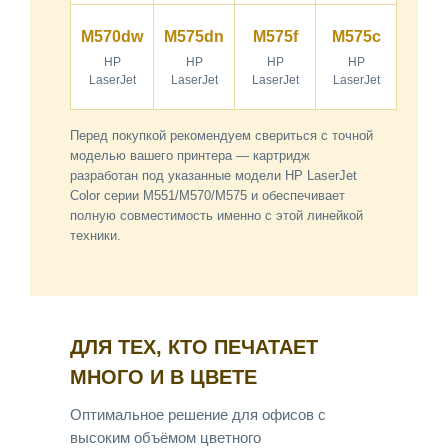
M570dw
M575dn
M575f
M575c
HP
HP
HP
HP
LaserJet
LaserJet
LaserJet
LaserJet
Перед покупкой рекомендуем свериться с точной
моделью вашего принтера — картридж
разработан под указанные модели HP LaserJet
Color серии M551/M570/M575 и обеспечивает
полную совместимость именно с этой линейкой
техники.
ДЛЯ ТЕХ, КТО ПЕЧАТАЕТ
МНОГО И В ЦВЕТЕ
Оптимальное решение для офисов с
высоким объёмом цветного