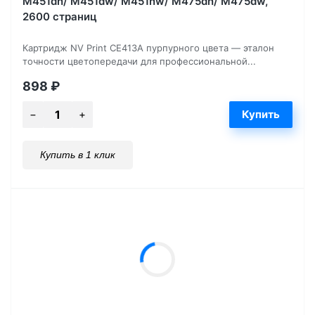
M451dn/ M451dw/ M451nw/ M475dn/ M475dw,
2600 страниц
Картридж NV Print CE413A пурпурного цвета — эталон
точности цветопередачи для профессиональной...
898
₽
Купить в 1 клик