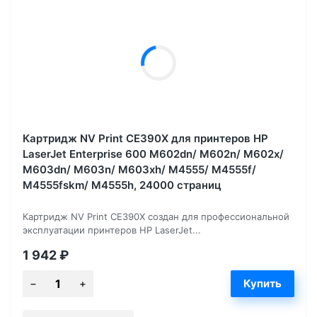
Картридж NV Print CE390X для принтеров HP
LaserJet Enterprise 600 M602dn/ M602n/ M602x/
M603dn/ M603n/ M603xh/ M4555/ M4555f/
M4555fskm/ M4555h, 24000 страниц
Картридж NV Print CE390X создан для профессиональной
эксплуатации принтеров HP LaserJet...
1 942
₽