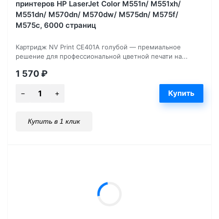
принтеров HP LaserJet Color M551n/ M551xh/
M551dn/ M570dn/ M570dw/ M575dn/ M575f/
M575c, 6000 страниц
Картридж NV Print CE401A голубой — премиальное
решение для профессиональной цветной печати на...
1 570
₽
Купить в 1 клик