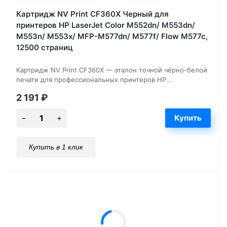
Картридж NV Print CF360X Черный для
принтеров HP LaserJet Color M552dn/ M553dn/
M553n/ M553x/ MFP-M577dn/ M577f/ Flow M577c,
12500 страниц
Картридж NV Print CF360X — эталон точной чёрно-белой
печати для профессиональных принтеров HP...
2 191
₽
Купить в 1 клик