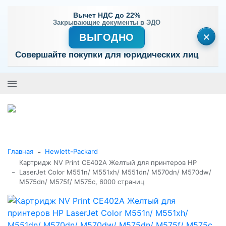
Вычет НДС до 22%
Закрывающие документы в ЭДО
×
ВЫГОДНО
Совершайте покупки для юридических лиц
+7 (495) 477-56-25
Заказать звонок
0
0
Каталог товаров
-
Главная
Hewlett-Packard
Картридж NV Print CE402A Желтый для принтеров HP
-
LaserJet Color M551n/ M551xh/ M551dn/ M570dn/ M570dw/
M575dn/ M575f/ M575c, 6000 страниц