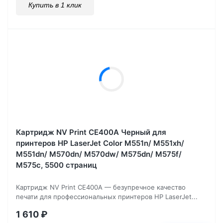
Купить в 1 клик
Картридж NV Print CE400A Черный для
принтеров HP LaserJet Color M551n/ M551xh/
M551dn/ M570dn/ M570dw/ M575dn/ M575f/
M575c, 5500 страниц
Картридж NV Print CE400A — безупречное качество
печати для профессиональных принтеров HP LaserJet...
1 610
₽