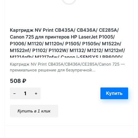
Картридж NV Print CB435A/ CB436A/ CE285A/
Canon 725 для принтеров HP LaserJet P1005/
P1006/ M1120/ M1120n/ P1505/ P1505n/ M1522n/
M1522nf/ P1102/ P1102W/ M1132/ M1212/ M1212nf/
M1214nfh/ M1217nfw/ Canon i-SENSYS LBP6000/
LBP6000B, 2000 страниц
Картридж NV Print CB435A/CB436A/CE285A/Canon 725 —
премиальное решение для безупречной...
508
₽
Купить в 1 клик