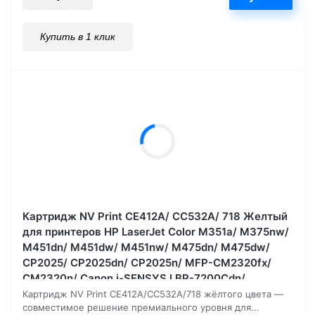
Купить в 1 клик
Картридж NV Print CE412A/ CC532A/ 718 Желтый
для принтеров HP LaserJet Color M351a/ M375nw/
M451dn/ M451dw/ M451nw/ M475dn/ M475dw/
CP2025/ CP2025dn/ CP2025n/ MFP-CM2320fx/
CM2320n/ Canon i-SENSYS LBP-7200Cdn/
7210Cdn/ 7660, 2800 страниц
Картридж NV Print CE412A/CC532A/718 жёлтого цвета —
совместимое решение премиального уровня для...