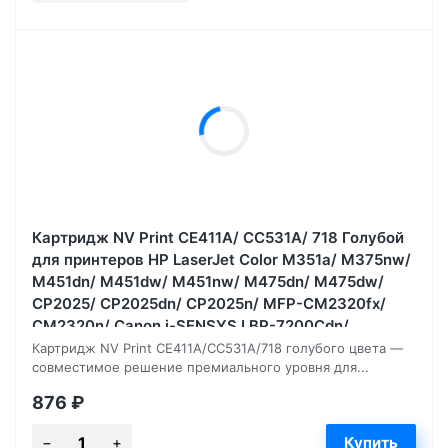
Картридж NV Print CE411A/ CC531A/ 718 Голубой
для принтеров HP LaserJet Color M351a/ M375nw/
M451dn/ M451dw/ M451nw/ M475dn/ M475dw/
CP2025/ CP2025dn/ CP2025n/ MFP-CM2320fx/
CM2320n/ Canon i-SENSYS LBP-7200Cdn/
7210Cdn/ 7660, 2800 страниц
Картридж NV Print CE411A/CC531A/718 голубого цвета —
совместимое решение премиального уровня для...
876
₽