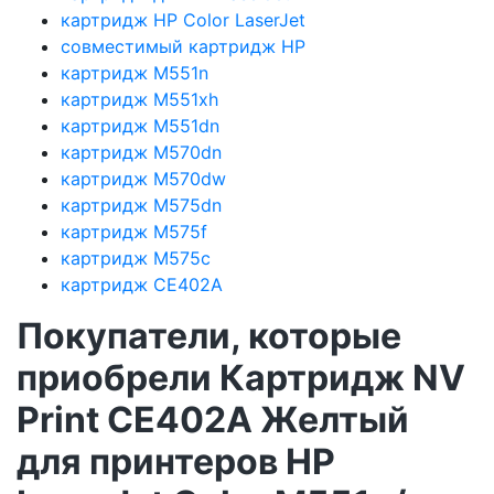
картридж HP Color LaserJet
совместимый картридж HP
картридж M551n
картридж M551xh
картридж M551dn
картридж M570dn
картридж M570dw
картридж M575dn
картридж M575f
картридж M575c
картридж CE402A
Покупатели, которые
приобрели Картридж NV
Print CE402A Желтый
для принтеров HP