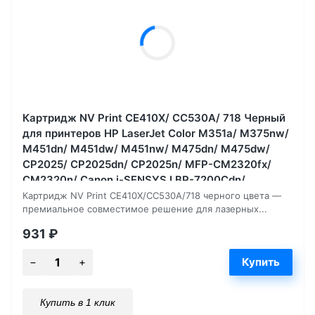
Картридж NV Print CE410X/ CC530A/ 718 Черный
для принтеров HP LaserJet Color M351a/ M375nw/
M451dn/ M451dw/ M451nw/ M475dn/ M475dw/
CP2025/ CP2025dn/ CP2025n/ MFP-CM2320fx/
CM2320n/ Canon i-SENSYS LBP-7200Cdn/
7210Cdn/ 7660, 4000 страниц
Картридж NV Print CE410X/CC530A/718 черного цвета —
премиальное совместимое решение для лазерных...
931
₽
Купить в 1 клик