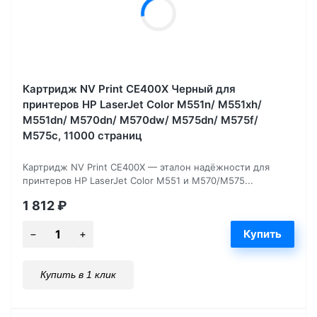
Картридж NV Print CE400X Черный для
принтеров HP LaserJet Color M551n/ M551xh/
M551dn/ M570dn/ M570dw/ M575dn/ M575f/
M575c, 11000 страниц
Картридж NV Print CE400X — эталон надёжности для
принтеров HP LaserJet Color M551 и M570/M575...
1 812
₽
Купить в 1 клик