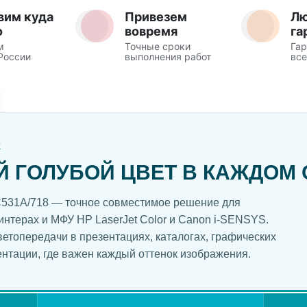
вим куда
Привезем
Л
о
вовремя
га
м
Точные сроки
Гар
России
выполнения работ
все
Ж
ГОЛУБОЙ ЦВЕТ В КАЖДОМ 
C531A/718 — точное совместимое решение для
интерах и МФУ HP LaserJet Color и Canon i-SENSYS.
етопередачи в презентациях, каталогах, графических
нтации, где важен каждый оттенок изображения.