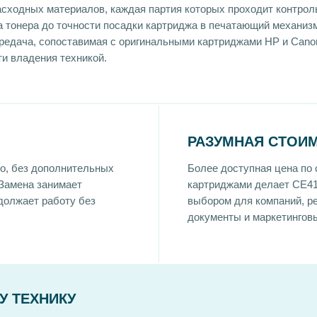
асходных материалов, каждая партия которых проходит контрол
ва тонера до точности посадки картриджа в печатающий механиз
редача, сопоставимая с оригинальными картриджами HP и Canon
и владения техникой.
РАЗУМНАЯ СТОИ
о, без дополнительных
Более доступная цена по
 Замена занимает
картриджами делает CE4
должает работу без
выбором для компаний, р
документы и маркетингов
У ТЕХНИКУ