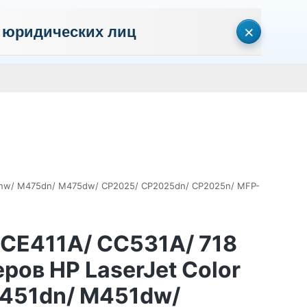
×
 юридических лиц
сональных данных
Пользовательское соглашение
Политика кон
Личный кабинет
0
0
Корзина
Поиск
пуста
51nw/ M475dn/ M475dw/ CP2025/ CP2025dn/ CP2025n/ MFP-
 CE411A/ CC531A/ 718
ров HP LaserJet Color
451dn/ M451dw/