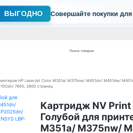
ВЫГОДНО
Совершайте покупки для
АЖНО
Сертификаты
Контакты
Промо
Политика обработки пер
 товаров
 принтеров HP LaserJet Color M351a/ M375nw/ M451dn/ M451dw/ M4
10Cdn/ 7660, 2800 страниц
Картридж NV Print
Голубой для принте
M351a/ M375nw/ M