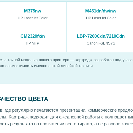
M375nw
M451dn/dw/nw
HP LaserJet Color
HP LaserJet Color
CM2320fx/n
LBP-7200Cdn/7210Cdn
HP MFP
Canon i-SENSYS
я с точной моделью вашего принтера — картридж разработан под указан
ю совместимость именно с этой линейкой техники.
КАЧЕСТВО ЦВЕТА
, где регулярно печатаются презентации, коммерческие предло
алы. Картридж подходит для ежедневной работы с полноцветны
сть результата на протяжении всего тиража, а не разовое каче