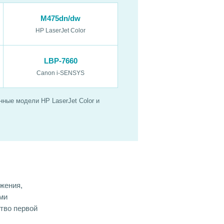
M475dn/dw
HP LaserJet Color
LBP-7660
Canon i-SENSYS
ные модели HP LaserJet Color и
жения,
ми
ство первой