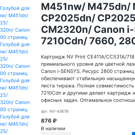
M451nw/ M475dn/ 
CP2025dn/ CP2025
CM2320n/ Canon i
7210Cdn/ 7660, 28
Картридж NV Print CE411A/CC531A/71
премиального уровня для цветной лазе
Canon i-SENSYS. Ресурс 2800 страниц
обеспечивают стабильную насыщенную
листа тиража. Полная совместимость 
7210Cdn и другими делает картридж
офисных задач. Оптимальное соотноше
арт.
NV-43678
876
₽
В наличии