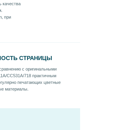
ь качества
м.
, при
МОСТЬ СТРАНИЦЫ
 сравнению с оригинальными
11A/CC531A/718 практичным
егулярно печатающих цветные
ые материалы.