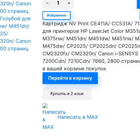
Избранное
Картридж NV Print CE411A/ CC531A/ 71
для принтеров HP LaserJet Color M351
M375nw/ M451dn/ M451dw/ M451nw/ M
M475dw/ CP2025/ CP2025dn/ CP2025n
CM2320fx/ CM2320n/ Canon i-SENSYS 
7200Cdn/ 7210Cdn/ 7660, 2800 страни
в вашей корзине покупок
Перейти в корзину
Купить в 1 клик
Написать в MAX