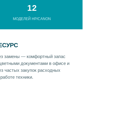
12
МОДЕЛЕЙ HP/CANON
ЕСУРС
без замены — комфортный запас
 цветными документами в офисе и
ез частых закупок расходных
 работе техники.