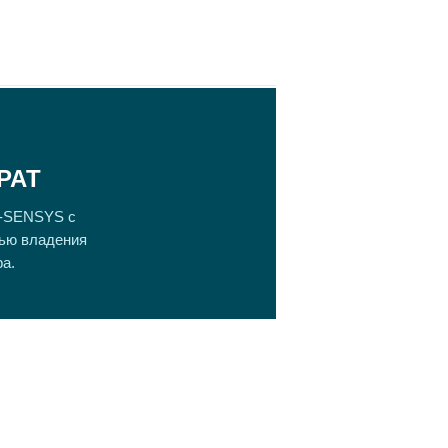
РАТ
i-SENSYS с
тью владения
ра.