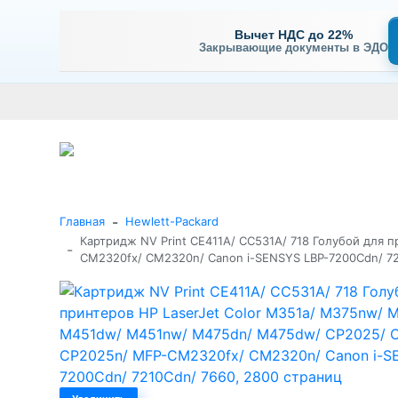
Вычет НДС до 22%
Закрывающие документы в ЭДО
Оплата
Доставка и самовывоз
Гарантия и сервис
В
+7 (495) 477-56-25
Заказать звонок
Каталог
-
Главная
Hewlett-Packard
Картридж NV Print CE411A/ CC531A/ 718 Голубой для
-
CM2320fx/ CM2320n/ Canon i-SENSYS LBP-7200Cdn/ 72