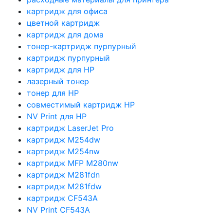
картридж для офиса
цветной картридж
картридж для дома
тонер-картридж пурпурный
картридж пурпурный
картридж для HP
лазерный тонер
тонер для HP
совместимый картридж HP
NV Print для HP
картридж LaserJet Pro
картридж M254dw
картридж M254nw
картридж MFP M280nw
картридж M281fdn
картридж M281fdw
картридж CF543A
NV Print CF543A