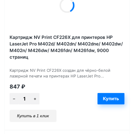
Картридж NV Print CF226X для принтеров HP
LaserJet Pro M402d/ M402dn/ M402dne/ M402dw/
M402n/ M426dw/ M426fdn/ M426fdw, 9000
страниц
Картридж NV Print CF226X создан для чёрно-белой
лазерной печати на принтерах HP LaserJet Pro...
847
₽
Купить в 1 клик