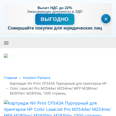
Вычет НДС до 22%
Закрывающие документы в ЭДО
×
ВЫГОДНО
Совершайте покупки для юридических лиц
+7 (495) 477-56-25
Заказать звонок
0
0
Каталог товаров
-
Главная
Hewlett-Packard
Картридж NV Print CF543A Пурпурный для принтеров HP
-
Color LaserJet Pro M254dw/ M254nw/ MFP M280nw/
M281fdn/ M281fdw, 1300 страниц