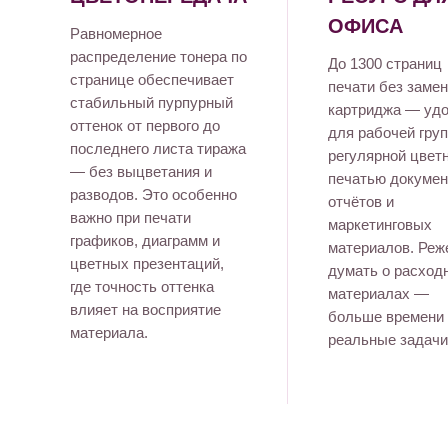
ОФИСА
Равномерное
распределение тонера по
До 1300 страниц
странице обеспечивает
печати без заме
стабильный пурпурный
картриджа — уд
оттенок от первого до
для рабочей гру
последнего листа тиража
регулярной цвет
— без выцветания и
печатью докумен
разводов. Это особенно
отчётов и
важно при печати
маркетинговых
графиков, диаграмм и
материалов. Реж
цветных презентаций,
думать о расход
где точность оттенка
материалах —
влияет на восприятие
больше времени 
материала.
реальные задачи