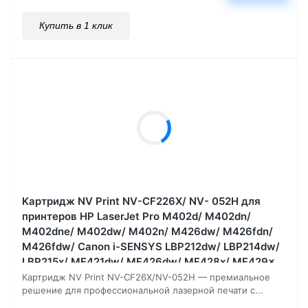
Купить в 1 клик
Kартридж NV Print NV-CF226X/ NV- 052H для
принтеров HP LaserJet Pro M402d/ M402dn/
M402dne/ M402dw/ M402n/ M426dw/ M426fdn/
M426fdw/ Canon i-SENSYS LBP212dw/ LBP214dw/
LBP215x/ MF421dw/ MF426dw/ MF428x/ MF429x
9200, страниц
Картридж NV Print NV-CF26X/NV-052H — премиальное
решение для профессиональной лазерной печати с...