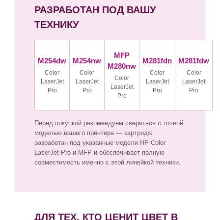
РАЗРАБОТАН ПОД ВАШУ
ТЕХНИКУ
MFP
M254dw
M254nw
M281fdn
M281fdw
M280nw
Color
Color
Color
Color
Color
LaserJet
LaserJet
LaserJet
LaserJet
LaserJet
Pro
Pro
Pro
Pro
Pro
Перед покупкой рекомендуем свериться с точной
моделью вашего принтера — картридж
разработан под указанные модели HP Color
LaserJet Pro и MFP и обеспечивает полную
совместимость именно с этой линейкой техники.
ДЛЯ ТЕХ, КТО ЦЕНИТ ЦВЕТ В