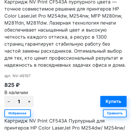
Картридж NV Print CF543A пурпурного цвета —
точное совместимое решение для принтеров HP
Color LaserJet Pro M254dw, M254nw, MFP M280nw,
M281fdn, M281fdw. Лазерная технология печати
обеспечивает насыщенный цвет и высокую
четкость каждого оттиска, а ресурс в 1300
страниц гарантирует стабильную работу без
частой замены расходников. Оптимальный выбор
для тех, кто ценит профессиональный результат и
надежность в повседневных задачах офиса и дома.
арт.
NV-49167
825
₽
В наличии
Избранное
Сравнить
Картридж NV Print CF543A Пурпурный для
принтеров HP Color LaserJet Pro M254dw/ M254nw/