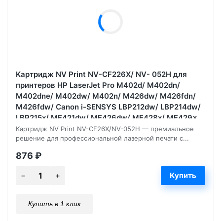
Kартридж NV Print NV-CF226X/ NV- 052H для
принтеров HP LaserJet Pro M402d/ M402dn/
M402dne/ M402dw/ M402n/ M426dw/ M426fdn/
M426fdw/ Canon i-SENSYS LBP212dw/ LBP214dw/
LBP215x/ MF421dw/ MF426dw/ MF428x/ MF429x
9200, страниц
Картридж NV Print NV-CF26X/NV-052H — премиальное
решение для профессиональной лазерной печати с...
876
₽
Купить в 1 клик