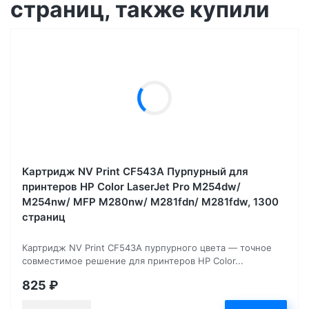
страниц, также купили
Картридж NV Print CF543A Пурпурный для
принтеров HP Color LaserJet Pro M254dw/
M254nw/ MFP M280nw/ M281fdn/ M281fdw, 1300
страниц
Картридж NV Print CF543A пурпурного цвета — точное
совместимое решение для принтеров HP Color...
825
₽