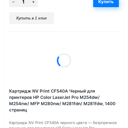
Купить в 1 клик
Картридж NV Print CF540A Черный для
принтеров HP Color LaserJet Pro M254dw/
M254nw/ MFP M280nw/ M281fdn/ M281fdw, 1400
страниц
Картридж NV Print CF540A черного цвета — безупречное
решение для принтеров HP Color LaserJet Pro...