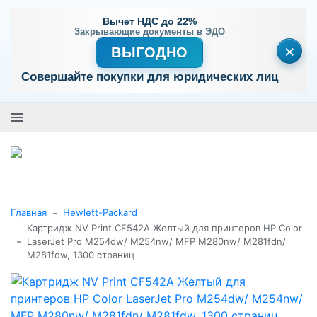
Вычет НДС до 22%
Закрывающие документы в ЭДО
×
ВЫГОДНО
Совершайте покупки для юридических лиц
+7 (495) 477-56-25
Заказать звонок
0
0
Каталог товаров
-
Главная
Hewlett-Packard
Картридж NV Print CF542A Желтый для принтеров HP Color
-
LaserJet Pro M254dw/ M254nw/ MFP M280nw/ M281fdn/
M281fdw, 1300 страниц