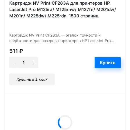
Картридж NV Print CF283A для принтеров HP
LaserJet Pro M125ra/ M125rnw/ M127fn/ M201dw/
M201n/ M225dw/ M225rdn, 1500 страниц
Картридж NV Print CF283A — эталон точности и
надёжности для лазерных принтеров HP LaserJet Pro...
511
₽
Купить в 1 клик