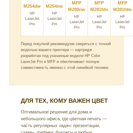
MFP
MFP
MFP
M254dw
M254nw
M280nw
M281fdn
M281fdw
HP
HP
HP
HP
HP
LaserJet
LaserJet
LaserJet
LaserJet
LaserJet
Pro
Pro
Pro
Pro
Pro
Перед покупкой рекомендуем свериться с точной
моделью вашего принтера — картридж
разработан под указанные модели HP Color
LaserJet Pro и MFP и обеспечивает полную
совместимость именно с этой линейкой техники.
ДЛЯ ТЕХ, КОМУ ВАЖЕН ЦВЕТ
Оптимальное решение для дома и
небольшого офиса, где цветная печать —
часть регулярных задач: презентации,
схемы, графики, буклеты и любые