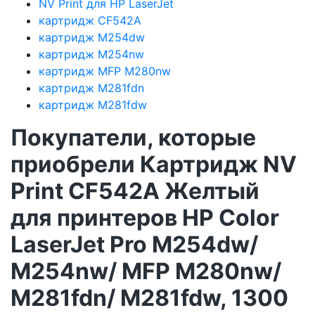
NV Print для HP LaserJet
картридж CF542A
картридж M254dw
картридж M254nw
картридж MFP M280nw
картридж M281fdn
картридж M281fdw
Покупатели, которые
приобрели Картридж NV
Print CF542A Желтый
для принтеров HP Color
LaserJet Pro M254dw/
M254nw/ MFP M280nw/
M281fdn/ M281fdw, 1300