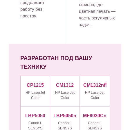
продолжает
офисов, где
работу без
цветная печать —
простоя.
часть регулярных
задач.
РАЗРАБОТАН ПОД ВАШУ
ТЕХНИКУ
CP1215
CM1312
CM1312nfi
HP LaserJet
HP LaserJet
HP LaserJet
Color
Color
Color
LBP5050
LBP5050n
MF8030Cn
Canon i-
Canon i-
Canon i-
SENSYS
SENSYS
SENSYS