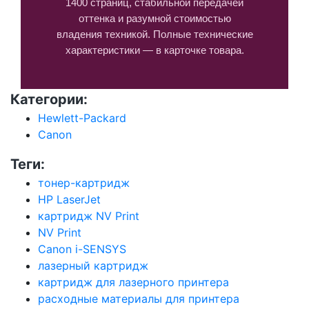
1400 страниц, стабильной передачей
оттенка и разумной стоимостью
владения техникой. Полные технические
характеристики — в карточке товара.
Категории:
Hewlett-Packard
Canon
Теги:
тонер-картридж
HP LaserJet
картридж NV Print
NV Print
Canon i-SENSYS
лазерный картридж
картридж для лазерного принтера
расходные материалы для принтера