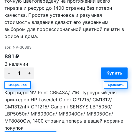
точную цветопередачу на протяжении всего
тиража и ресурс до 1400 страниц без потери
качества. Простая установка и разумная
стоимость владения делают его уверенным
выбором для профессиональной цветной печати в
офисе и дома.
арт.
NV-36383
891
₽
В наличии
Избранное
Сравнить
Картридж NV Print CB543A/ 716 Пурпурный для
принтеров HP LaserJet Color CP1215/ CM1312/
CM1312nfi/ CP1215/ Canon i-SENSYS LBP5050/
LBP5050n/ MF8030Cn/ MF8040Cn/ MF8050Cn/
MF8080Cw, 1400 страниц теперь в вашей корзине
покупок