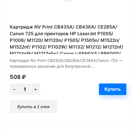
Картридж NV Print CB435A/ CB436A/ CE285A/
Canon 725 для принтеров HP LaserJet P1005/
P1006/ M1120/ M1120n/ P1505/ P1505n/ M1522n/
M1522nf/ P1102/ P1102W/ M1132/ M1212/ M1212nf/
M1214nfh/ M1217nfw/ Canon i-SENSYS LBP6000/
LBP6000B, 2000 страниц
Картридж NV Print CB435A/CB436A/CE285A/Canon 725 —
премиальное решение для безупречной...
508
₽
Купить в 1 клик