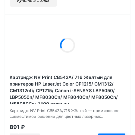
Купить в 1 клик
Картридж NV Print CB542A/ 716 Желтый для
принтеров HP LaserJet Color CP1215/ CM1312/
CM1312nfi/ CP1215/ Canon i-SENSYS LBP5050/
LBP5050n/ MF8030Cn/ MF8040Cn/ MF8050Cn/
MF8080Cw, 1400 страниц
Картридж NV Print CB542A/716 Жёлтый — премиальное
совместимое решение для цветных лазерных...
891
₽