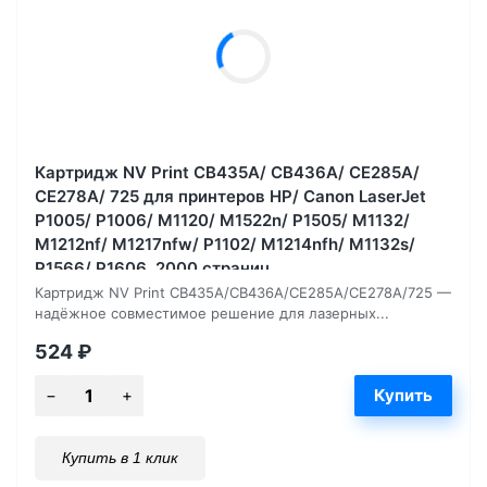
Картридж NV Print CB435A/ CB436A/ CE285A/
CE278A/ 725 для принтеров HP/ Canon LaserJet
P1005/ P1006/ M1120/ M1522n/ P1505/ M1132/
M1212nf/ M1217nfw/ P1102/ M1214nfh/ M1132s/
P1566/ P1606, 2000 страниц
Картридж NV Print CB435A/CB436A/CE285A/CE278A/725 —
надёжное совместимое решение для лазерных...
524
₽
Купить в 1 клик