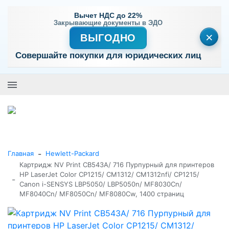
Вычет НДС до 22%
Закрывающие документы в ЭДО
×
ВЫГОДНО
Совершайте покупки для юридических лиц
+7 (495) 477-56-25
Заказать звонок
0
0
Каталог товаров
-
Главная
Hewlett-Packard
Картридж NV Print CB543A/ 716 Пурпурный для принтеров
HP LaserJet Color CP1215/ CM1312/ CM1312nfi/ CP1215/
-
Canon i-SENSYS LBP5050/ LBP5050n/ MF8030Cn/
MF8040Cn/ MF8050Cn/ MF8080Cw, 1400 страниц