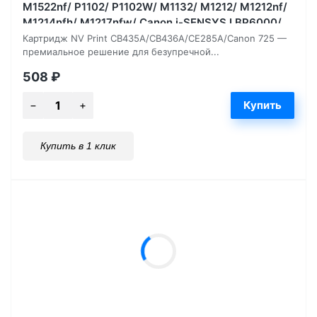
M1522nf/ P1102/ P1102W/ M1132/ M1212/ M1212nf/
M1214nfh/ M1217nfw/ Canon i-SENSYS LBP6000/
LBP6000B, 2000 страниц
Картридж NV Print CB435A/CB436A/CE285A/Canon 725 —
премиальное решение для безупречной...
508
₽
Купить в 1 клик