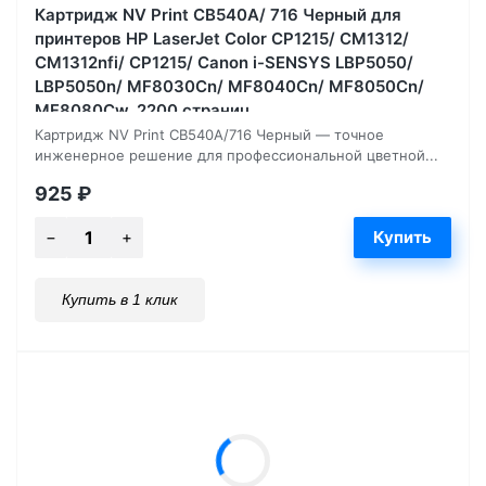
Картридж NV Print CB540A/ 716 Черный для
принтеров HP LaserJet Color CP1215/ CM1312/
CM1312nfi/ CP1215/ Canon i-SENSYS LBP5050/
LBP5050n/ MF8030Cn/ MF8040Cn/ MF8050Cn/
MF8080Cw, 2200 страниц
Картридж NV Print CB540A/716 Черный — точное
инженерное решение для профессиональной цветной...
925
₽
Купить в 1 клик