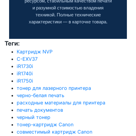
ресурсом, стабильным качеством печати
и разумной стоимостью владения
техникой. Полные технические
характеристики — в карточке товара.
Теги:
Картридж NVP
C-EXV37
iR1730i
iR1740i
iR1750i
тонер для лазерного принтера
черно-белая печать
расходные материалы для принтера
печать документов
черный тонер
тонер-картридж Canon
совместимый картридж Canon