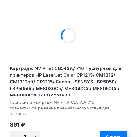
Картридж NV Print CB543A/ 716 Пурпурный для
принтеров HP LaserJet Color CP1215/ CM1312/
CM1312nfi/ CP1215/ Canon i-SENSYS LBP5050/
LBP5050n/ MF8030Cn/ MF8040Cn/ MF8050Cn/
MF8080Cw, 1400 страниц
Пурпурный картридж NV Print CB543A/716 —
совместимое решение премиального уровня для
цветных...
891
₽