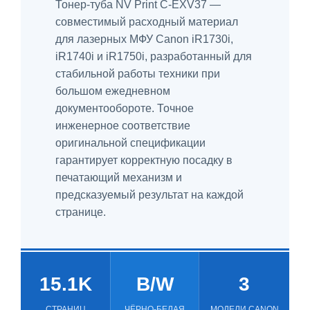
Тонер-туба NV Print C-EXV37 —
совместимый расходный материал
для лазерных МФУ Canon iR1730i,
iR1740i и iR1750i, разработанный для
стабильной работы техники при
большом ежедневном
документообороте. Точное
инженерное соответствие
оригинальной спецификации
гарантирует корректную посадку в
печатающий механизм и
предсказуемый результат на каждой
странице.
15.1K
B/W
3
СТРАНИЦ
ЧЁРНО-БЕЛАЯ
МОДЕЛИ CANON