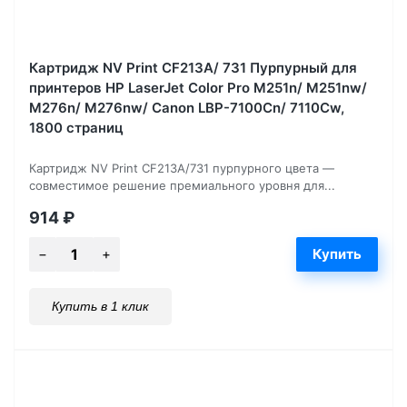
Картридж NV Print CF213A/ 731 Пурпурный для
принтеров HP LaserJet Color Pro M251n/ M251nw/
M276n/ M276nw/ Canon LBP-7100Cn/ 7110Cw,
1800 страниц
Картридж NV Print CF213A/731 пурпурного цвета —
совместимое решение премиального уровня для...
914
₽
Купить в 1 клик