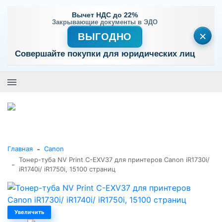
Вычет НДС до 22%
Закрывающие документы в ЭДО
×
ВЫГОДНО
Совершайте покупки для юридических лиц
+7 (495) 477-56-25
Заказать звонок
0
0
Каталог товаров
-
Главная
Canon
Тонер-туба NV Print C-EXV37 для принтеров Canon iR1730i/
-
iR1740i/ iR1750i, 15100 страниц
Увеличить