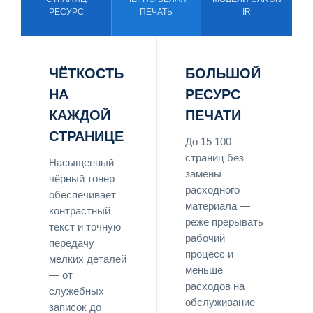
РЕСУРС
ПЕЧАТЬ
IR
ЧЁТКОСТЬ
БОЛЬШОЙ
НА
РЕСУРС
КАЖДОЙ
ПЕЧАТИ
СТРАНИЦЕ
До 15 100
страниц без
Насыщенный
замены
чёрный тонер
расходного
обеспечивает
материала —
контрастный
реже прерывать
текст и точную
рабочий
передачу
процесс и
мелких деталей
меньше
— от
расходов на
служебных
обслуживание
записок до