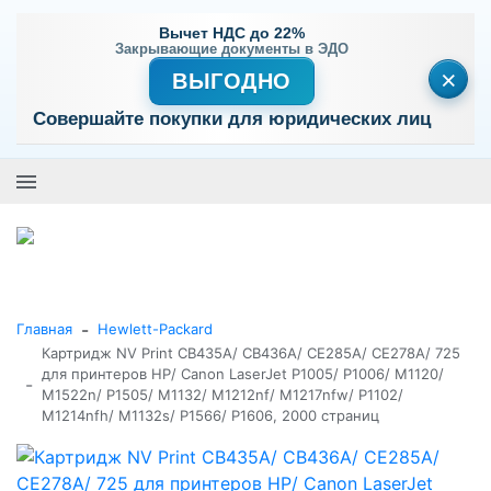
Вычет НДС до 22%
Закрывающие документы в ЭДО
×
ВЫГОДНО
Совершайте покупки для юридических лиц
+7 (495) 477-56-25
Заказать звонок
0
0
Каталог товаров
-
Главная
Hewlett-Packard
Картридж NV Print CB435A/ CB436A/ CE285A/ CE278A/ 725
для принтеров HP/ Canon LaserJet P1005/ P1006/ M1120/
-
M1522n/ P1505/ M1132/ M1212nf/ M1217nfw/ P1102/
M1214nfh/ M1132s/ P1566/ P1606, 2000 страниц