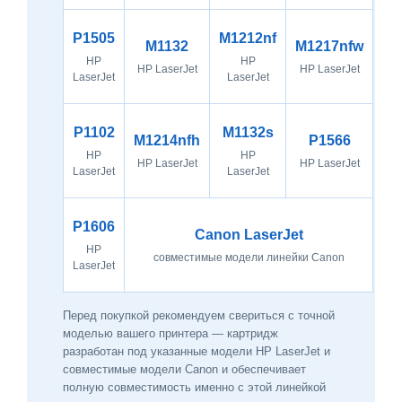
P1505
M1212nf
M1132
M1217nfw
HP
HP
HP LaserJet
HP LaserJet
LaserJet
LaserJet
P1102
M1132s
M1214nfh
P1566
HP
HP
HP LaserJet
HP LaserJet
LaserJet
LaserJet
P1606
Canon LaserJet
HP
совместимые модели линейки Canon
LaserJet
Перед покупкой рекомендуем свериться с точной
моделью вашего принтера — картридж
разработан под указанные модели HP LaserJet и
совместимые модели Canon и обеспечивает
полную совместимость именно с этой линейкой