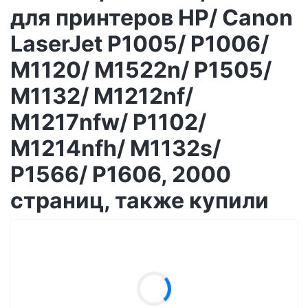
для принтеров HP/ Canon
LaserJet P1005/ P1006/
M1120/ M1522n/ P1505/
M1132/ M1212nf/
M1217nfw/ P1102/
M1214nfh/ M1132s/
P1566/ P1606, 2000
страниц, также купили