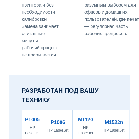
принтера и без
разумным выбором для
необходимости
офисов и домашних
калибровки.
пользователей, где печа
Замена занимает
— регулярная часть
считанные
рабочих процессов.
минуты —
рабочий процесс
не прерывается.
РАЗРАБОТАН ПОД ВАШУ
ТЕХНИКУ
P1005
M1120
P1006
M1522n
HP
HP
HP LaserJet
HP LaserJet
LaserJet
LaserJet