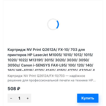
Картридж NV Print Q2612A/ FX-10/ 703 для
принтеров HP LaserJet M1005/ 1010/ 1012/ 1015/
1020/ 1022/ M1319f/ 3015/ 3020/ 3030/ 3050/
3050z/ Canon i-SENSYS FAX-L95/ 100/ 120/ 140/
160/ MF-4018/ 4120/ 4140/ 4150/ 4270/ 4320d/ 4,
2000 страниц
Картридж NV Print Q2612A/FX-10/703 — надёжное
решение для профессиональной печати на технике HP...
508
₽