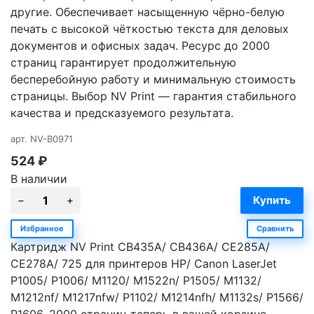
другие. Обеспечивает насыщенную чёрно-белую
печать с высокой чёткостью текста для деловых
документов и офисных задач. Ресурс до 2000
страниц гарантирует продолжительную
бесперебойную работу и минимальную стоимость
страницы. Выбор NV Print — гарантия стабильного
качества и предсказуемого результата.
арт.
NV-B0971
524
₽
В наличии
Избранное
Сравнить
Картридж NV Print CB435A/ CB436A/ CE285A/
CE278A/ 725 для принтеров HP/ Canon LaserJet
P1005/ P1006/ M1120/ M1522n/ P1505/ M1132/
M1212nf/ M1217nfw/ P1102/ M1214nfh/ M1132s/ P1566/
P1606, 2000 страниц теперь в вашей корзине