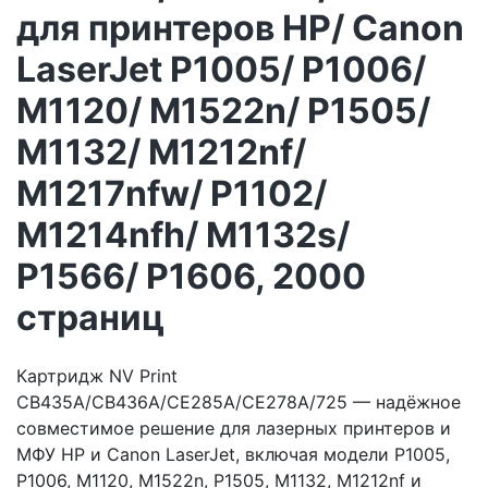
для принтеров HP/ Canon
LaserJet P1005/ P1006/
M1120/ M1522n/ P1505/
M1132/ M1212nf/
M1217nfw/ P1102/
M1214nfh/ M1132s/
P1566/ P1606, 2000
страниц
Картридж NV Print
CB435A/CB436A/CE285A/CE278A/725 — надёжное
совместимое решение для лазерных принтеров и
МФУ HP и Canon LaserJet, включая модели P1005,
P1006, M1120, M1522n, P1505, M1132, M1212nf и