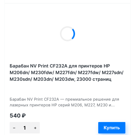
Барабан NV Print CF232A для принтеров HP
M206dn/ M230fdw/ M227fdn/ M227fdw/ M227sdn/
M230sdn/ M203dn/ M203dw, 23000 страниц
Барабан NV Print CF232A — премиальное решение для
лазерных принтеров HP серий M206, M227, M230 и...
540
₽