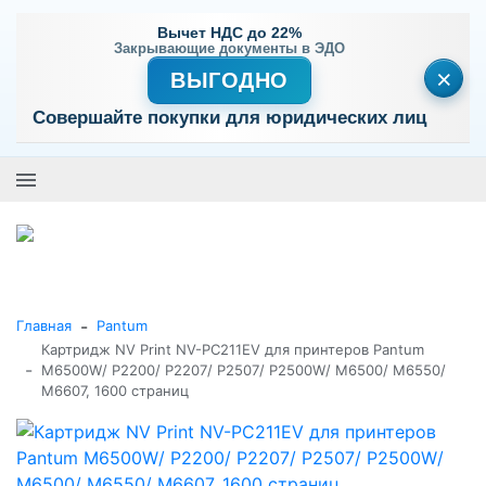
Вычет НДС до 22%
Закрывающие документы в ЭДО
×
ВЫГОДНО
Совершайте покупки для юридических лиц
+7 (495) 477-56-25
Заказать звонок
0
0
Каталог товаров
-
Главная
Pantum
Картридж NV Print NV-PC211EV для принтеров Pantum
-
M6500W/ P2200/ P2207/ P2507/ P2500W/ M6500/ M6550/
M6607, 1600 страниц