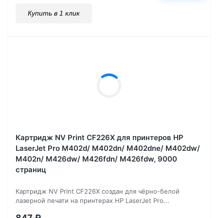
Купить в 1 клик
Картридж NV Print CF226X для принтеров HP
LaserJet Pro M402d/ M402dn/ M402dne/ M402dw/
M402n/ M426dw/ M426fdn/ M426fdw, 9000
страниц
Картридж NV Print CF226X создан для чёрно-белой
лазерной печати на принтерах HP LaserJet Pro...
847
₽