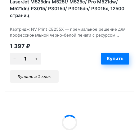
LaserJet M525dn/ M525f/ M525c/ Pro M521dw/
M521dn/ P3015/ P3015d/ P3015dn/ P3015x, 12500
страниц
Картридж NV Print CE255X — премиальное решение для
профессиональной черно-белой печати с ресурсом...
1 397
₽
Купить в 1 клик