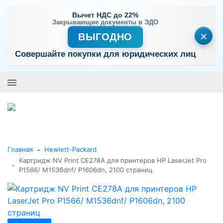
Вычет НДС до 22%
Закрывающие документы в ЭДО
×
ВЫГОДНО
Совершайте покупки для юридических лиц
+7 (495) 477-56-25
Заказать звонок
0
0
Каталог товаров
-
Главная
Hewlett-Packard
Картридж NV Print CE278A для принтеров HP LaserJet Pro
-
P1566/ M1536dnf/ P1606dn, 2100 страниц