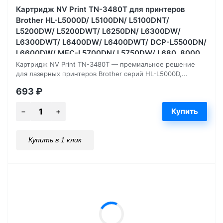
Картридж NV Print TN-3480T для принтеров
Brother HL-L5000D/ L5100DN/ L5100DNT/
L5200DW/ L5200DWT/ L6250DN/ L6300DW/
L6300DWT/ L6400DW/ L6400DWT/ DCP-L5500DN/
L6600DW/ MFC-L5700DN/ L5750DW/ L680, 8000
страниц
Картридж NV Print TN-3480T — премиальное решение
для лазерных принтеров Brother серий HL-L5000D,...
693
₽
Купить в 1 клик