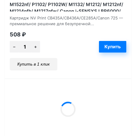
M1522nf/ P1102/ P1102W/ M1132/ M1212/ M1212nf/
M1214nfh/ M1217nfw/ Canon i-SENSYS LBP6000/
LBP6000B, 2000 страниц
Картридж NV Print CB435A/CB436A/CE285A/Canon 725 —
премиальное решение для безупречной...
508
₽
Купить в 1 клик