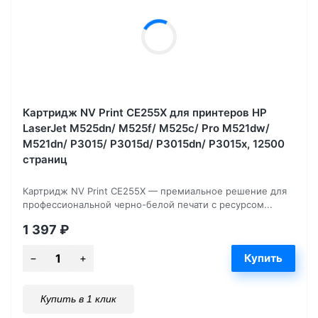
Картридж NV Print CE255X для принтеров HP
LaserJet M525dn/ M525f/ M525c/ Pro M521dw/
M521dn/ P3015/ P3015d/ P3015dn/ P3015x, 12500
страниц
Картридж NV Print CE255X — премиальное решение для
профессиональной черно-белой печати с ресурсом...
1 397
₽
Купить в 1 клик