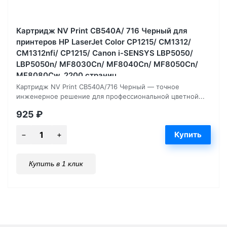
Картридж NV Print CB540A/ 716 Черный для
принтеров HP LaserJet Color CP1215/ CM1312/
CM1312nfi/ CP1215/ Canon i-SENSYS LBP5050/
LBP5050n/ MF8030Cn/ MF8040Cn/ MF8050Cn/
MF8080Cw, 2200 страниц
Картридж NV Print CB540A/716 Черный — точное
инженерное решение для профессиональной цветной...
925
₽
Купить в 1 клик