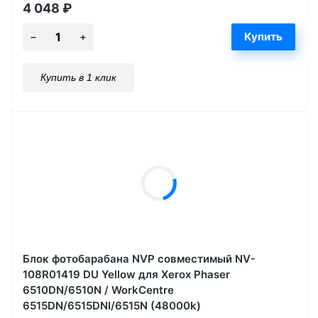
4 048
₽
Купить в 1 клик
Блок фотобарабана NVP совместимый NV-
108R01419 DU Yellow для Xerox Phaser
6510DN/6510N / WorkCentre
6515DN/6515DNI/6515N (48000k)