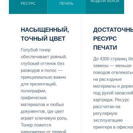
МОДЕЛИ XEROX
РЕСУРС
ПЕЧАТЬ
НАСЫЩЕННЫЙ,
ДОСТАТОЧН
ТОЧНЫЙ ЦВЕТ
РЕСУРС
ПЕЧАТИ
Голубой тонер
обеспечивает ровный,
До 4300 страниц б
глубокий оттенок без
замены — меньше
разводов и полос —
поводов отвлекать
принципиально важно
на расходные
для презентаций,
материалы и держ
полиграфии,
под рукой запасно
графических
картридж. Ресурс
материалов и любых
рассчитан на
документов, где цвет
регулярную
играет ключевую роль.
эксплуатацию
Тонер ложится
принтера в офисно
равномерно от первой