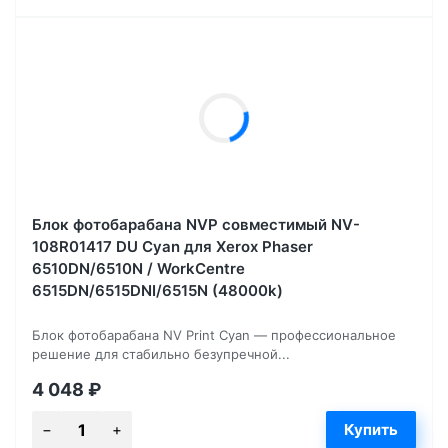
Блок фотобарабана NVP совместимый NV-
108R01417 DU Cyan для Xerox Phaser
6510DN/6510N / WorkCentre
6515DN/6515DNI/6515N (48000k)
Блок фотобарабана NV Print Cyan — профессиональное
решение для стабильно безупречной...
4 048
₽