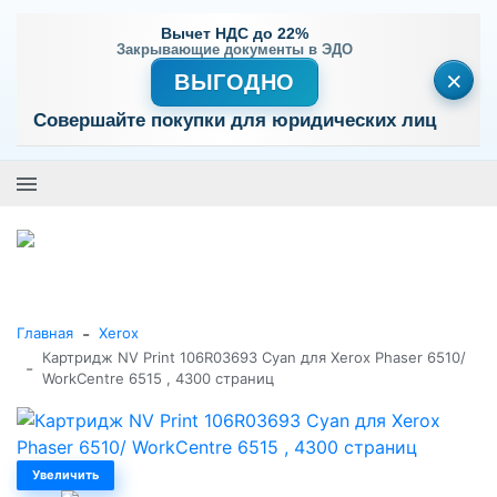
Вычет НДС до 22%
Закрывающие документы в ЭДО
×
ВЫГОДНО
Совершайте покупки для юридических лиц
+7 (495) 477-56-25
Заказать звонок
0
0
Каталог товаров
-
Главная
Xerox
Картридж NV Print 106R03693 Cyan для Xerox Phaser 6510/
-
WorkCentre 6515 , 4300 страниц
Увеличить