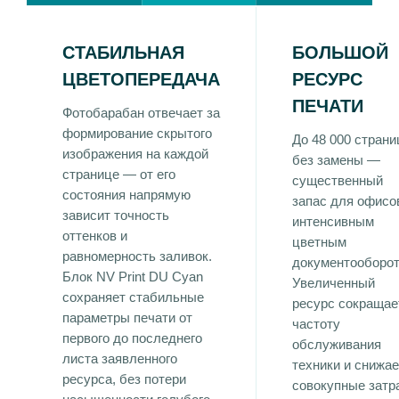
СТАБИЛЬНАЯ
БОЛЬШОЙ
ЦВЕТОПЕРЕДАЧА
РЕСУРС
ПЕЧАТИ
Фотобарабан отвечает за
формирование скрытого
До 48 000 страни
изображения на каждой
без замены —
странице — от его
существенный
состояния напрямую
запас для офисо
зависит точность
интенсивным
оттенков и
цветным
равномерность заливок.
документооборот
Блок NV Print DU Cyan
Увеличенный
сохраняет стабильные
ресурс сокращае
параметры печати от
частоту
первого до последнего
обслуживания
листа заявленного
техники и снижае
ресурса, без потери
совокупные затр