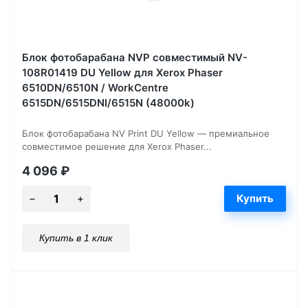
Блок фотобарабана NVP совместимый NV-
108R01419 DU Yellow для Xerox Phaser
6510DN/6510N / WorkCentre
6515DN/6515DNI/6515N (48000k)
Блок фотобарабана NV Print DU Yellow — премиальное
совместимое решение для Xerox Phaser...
4 096
₽
Купить в 1 клик