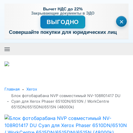
Вычет НДС до 22%
Закрывающие документы в ЭДО
×
ВЫГОДНО
Совершайте покупки для юридических лиц
+7 (495) 477-56-25
Заказать звонок
0
0
Каталог товаров
-
Главная
Xerox
Блок фотобарабана NVP совместимый NV-108R01417 DU
-
Cyan для Xerox Phaser 6510DN/6510N / WorkCentre
6515DN/6515DNI/6515N (48000k)