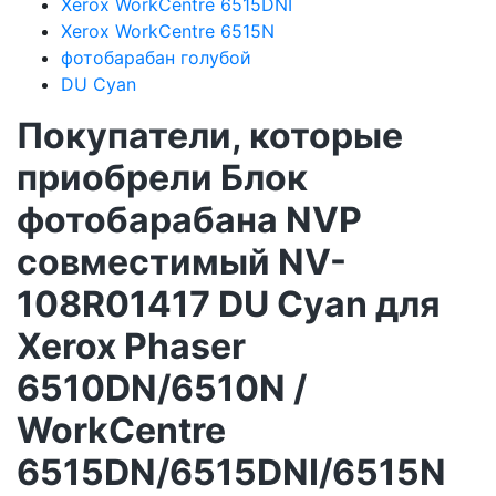
Xerox WorkCentre 6515DNI
Xerox WorkCentre 6515N
фотобарабан голубой
DU Cyan
Покупатели, которые
приобрели Блок
фотобарабана NVP
совместимый NV-
108R01417 DU Cyan для
Xerox Phaser
6510DN/6510N /
WorkCentre
6515DN/6515DNI/6515N