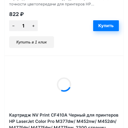
точности цветопередачи для принтеров HP...
822
₽
Купить в 1 клик
Картридж NV Print CF410A Черный для принтеров
HP LaserJet Color Pro M377dw/ M452nw/ M452dn/
M477fdn/ M477fdw/ M477fnw, 2300 страниц