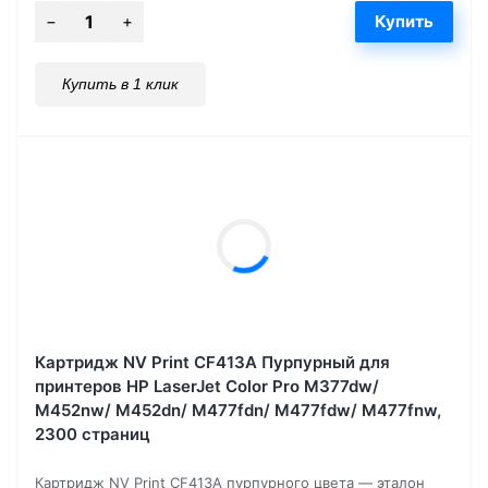
Купить в 1 клик
Картридж NV Print CF413A Пурпурный для
принтеров HP LaserJet Color Pro M377dw/
M452nw/ M452dn/ M477fdn/ M477fdw/ M477fnw,
2300 страниц
Картридж NV Print CF413A пурпурного цвета — эталон