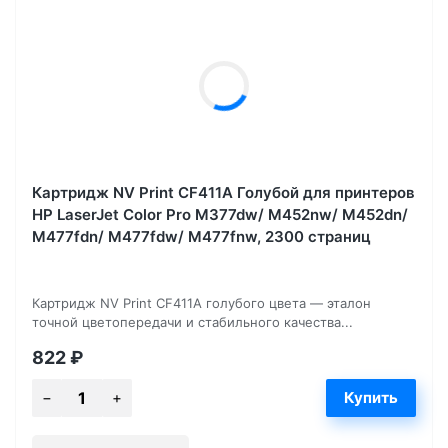
Картридж NV Print CF411A Голубой для принтеров
HP LaserJet Color Pro M377dw/ M452nw/ M452dn/
M477fdn/ M477fdw/ M477fnw, 2300 страниц
Картридж NV Print CF411A голубого цвета — эталон
точной цветопередачи и стабильного качества...
822
₽