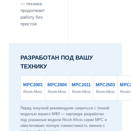
— техника
продолжает
работу без
простоя.
РАЗРАБОТАН ПОД ВАШУ
ТЕХНИКУ
MPC2003
MPC2004
MPC2011
MPC2503
MPC2
Ricoh Aficio
Ricoh Aficio
Ricoh Aficio
Ricoh Aficio
Ricoh 
Перед покупкой рекомендуем свериться с точной
моделью вашего МФУ — картридж разработан
под указанные модели Ricoh Aficio серии MPC и
обеспечивает полную совместимость именно с