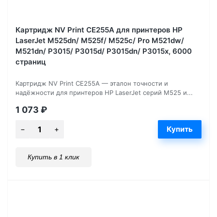
Картридж NV Print CE255A для принтеров HP
LaserJet M525dn/ M525f/ M525c/ Pro M521dw/
M521dn/ P3015/ P3015d/ P3015dn/ P3015x, 6000
страниц
Картридж NV Print CE255A — эталон точности и
надёжности для принтеров HP LaserJet серий M525 и...
1 073
₽
Купить в 1 клик