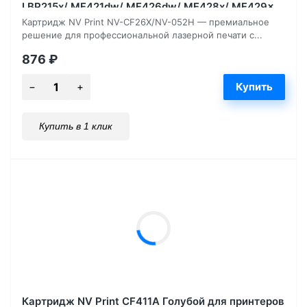
LBP215x/ MF421dw/ MF426dw/ MF428x/ MF429x
9200, страниц
Картридж NV Print NV-CF26X/NV-052H — премиальное
решение для профессиональной лазерной печати с...
876
₽
Купить в 1 клик
Картридж NV Print CF411A Голубой для принтеров