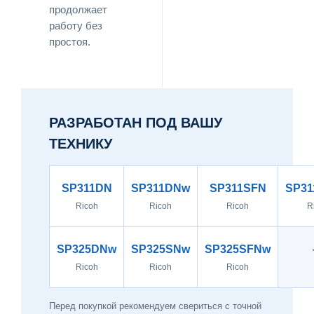
продолжает
работу без
простоя.
РАЗРАБОТАН ПОД ВАШУ
ТЕХНИКУ
SP311DN
SP311DNw
SP311SFN
SP3
Ricoh
Ricoh
Ricoh
R
SP325DNw
SP325SNw
SP325SFNw
Ricoh
Ricoh
Ricoh
Перед покупкой рекомендуем свериться с точной