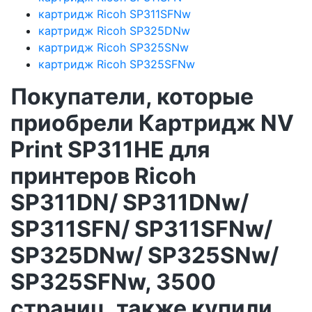
картридж Ricoh SP311SFNw
картридж Ricoh SP325DNw
картридж Ricoh SP325SNw
картридж Ricoh SP325SFNw
Покупатели, которые
приобрели Картридж NV
Print SP311HE для
принтеров Ricoh
SP311DN/ SP311DNw/
SP311SFN/ SP311SFNw/
SP325DNw/ SP325SNw/
SP325SFNw, 3500
страниц, также купили