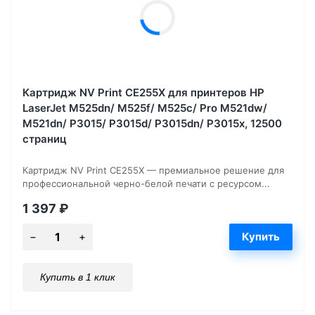
Картридж NV Print CE255X для принтеров HP
LaserJet M525dn/ M525f/ M525c/ Pro M521dw/
M521dn/ P3015/ P3015d/ P3015dn/ P3015x, 12500
страниц
Картридж NV Print CE255X — премиальное решение для
профессиональной черно-белой печати с ресурсом...
1 397
₽
Купить в 1 клик