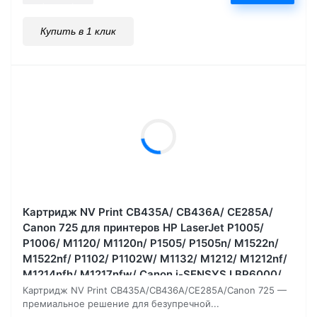
Купить в 1 клик
Картридж NV Print CB435A/ CB436A/ CE285A/
Canon 725 для принтеров HP LaserJet P1005/
P1006/ M1120/ M1120n/ P1505/ P1505n/ M1522n/
M1522nf/ P1102/ P1102W/ M1132/ M1212/ M1212nf/
M1214nfh/ M1217nfw/ Canon i-SENSYS LBP6000/
LBP6000B, 2000 страниц
Картридж NV Print CB435A/CB436A/CE285A/Canon 725 —
премиальное решение для безупречной...