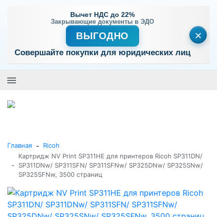
Вычет НДС до 22%
Закрывающие документы в ЭДО
×
ВЫГОДНО
Совершайте покупки для юридических лиц
+7 (495) 477-56-25
Заказать звонок
0
0
Каталог товаров
-
Главная
Ricoh
Картридж NV Print SP311HE для принтеров Ricoh SP311DN/
-
SP311DNw/ SP311SFN/ SP311SFNw/ SP325DNw/ SP325SNw/
SP325SFNw, 3500 страниц