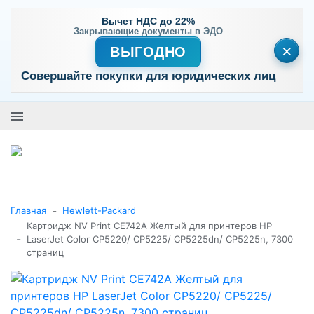
Вычет НДС до 22%
Закрывающие документы в ЭДО
×
ВЫГОДНО
Совершайте покупки для юридических лиц
+7 (495) 477-56-25
Заказать звонок
0
0
Каталог товаров
-
Главная
Hewlett-Packard
Картридж NV Print CE742A Желтый для принтеров HP
-
LaserJet Color CP5220/ CP5225/ CP5225dn/ CP5225n, 7300
страниц