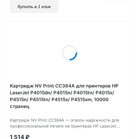
Купить в 1 клик
Картридж NV Print CC364A для принтеров HP
LaserJet P4015dn/ P4015n/ P4015tn/ P4015x/
P4515n/ P4515tn/ P4515x/ P4515xm, 10000
страниц
Картридж NV Print CC364A — эталон надёжности для
профессиональной печати на принтерах HP LaserJet...
1 514
₽