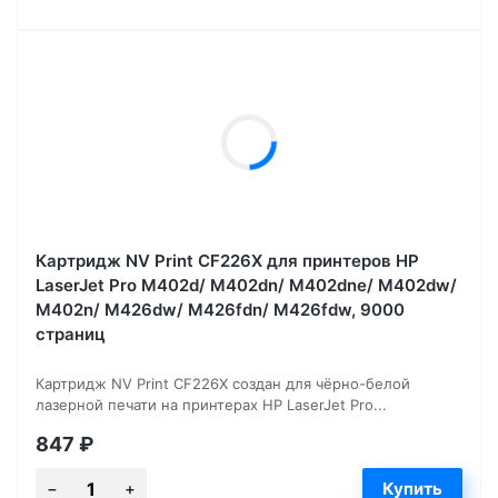
Картридж NV Print CF226X для принтеров HP
LaserJet Pro M402d/ M402dn/ M402dne/ M402dw/
M402n/ M426dw/ M426fdn/ M426fdw, 9000
страниц
Картридж NV Print CF226X создан для чёрно-белой
лазерной печати на принтерах HP LaserJet Pro...
847
₽