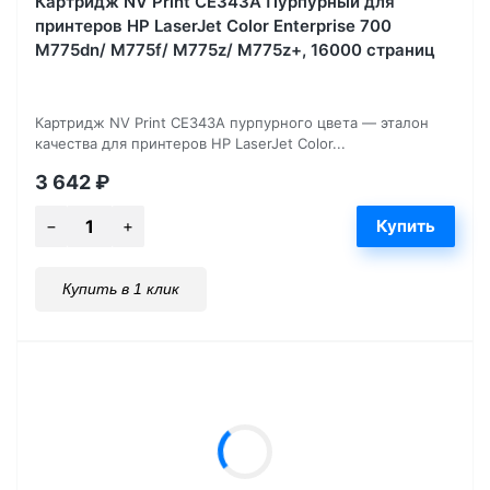
Картридж NV Print CE343A Пурпурный для
принтеров HP LaserJet Color Enterprise 700
M775dn/ M775f/ M775z/ M775z+, 16000 страниц
Картридж NV Print CE343A пурпурного цвета — эталон
качества для принтеров HP LaserJet Color...
3 642
₽
Купить в 1 клик