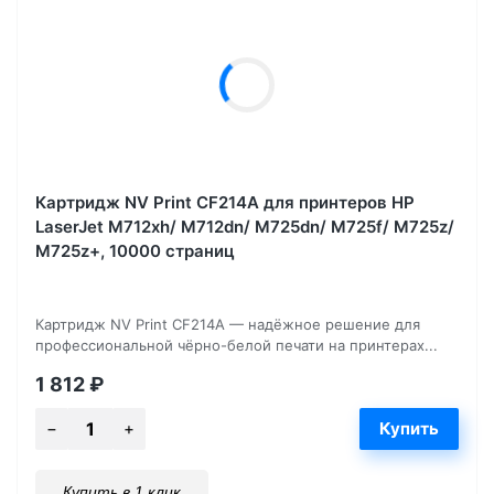
Картридж NV Print CF214A для принтеров HP
LaserJet M712xh/ M712dn/ M725dn/ M725f/ M725z/
M725z+, 10000 страниц
Картридж NV Print CF214A — надёжное решение для
профессиональной чёрно-белой печати на принтерах...
1 812
₽
Купить в 1 клик