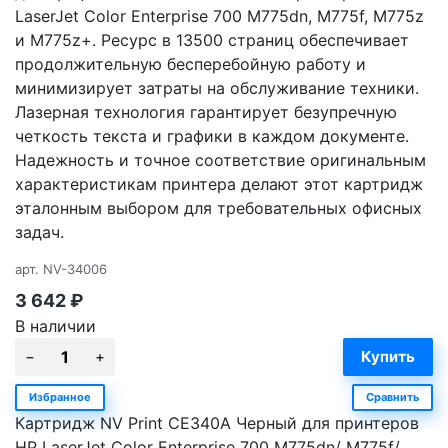
LaserJet Color Enterprise 700 M775dn, M775f, M775z
и M775z+. Ресурс в 13500 страниц обеспечивает
продолжительную бесперебойную работу и
минимизирует затраты на обслуживание техники.
Лазерная технология гарантирует безупречную
четкость текста и графики в каждом документе.
Надежность и точное соответствие оригинальным
характеристикам принтера делают этот картридж
эталонным выбором для требовательных офисных
задач.
арт.
NV-34006
3 642
₽
В наличии
Избранное
Сравнить
Картридж NV Print CE340A Черный для принтеров
HP LaserJet Color Enterprise 700 M775dn/ M775f/