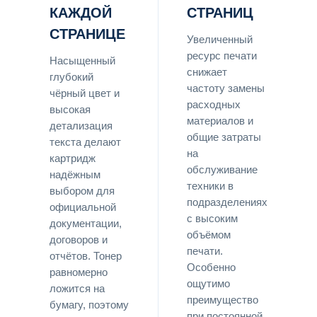
КАЖДОЙ
СТРАНИЦ
СТРАНИЦЕ
Увеличенный
ресурс печати
Насыщенный
снижает
глубокий
частоту замены
чёрный цвет и
расходных
высокая
материалов и
детализация
общие затраты
текста делают
на
картридж
обслуживание
надёжным
техники в
выбором для
подразделениях
официальной
с высоким
документации,
объёмом
договоров и
печати.
отчётов. Тонер
Особенно
равномерно
ощутимо
ложится на
преимущество
бумагу, поэтому
при постоянной