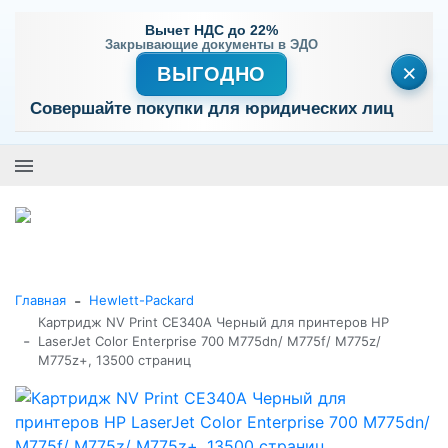
Вычет НДС до 22%
Закрывающие документы в ЭДО
×
ВЫГОДНО
Совершайте покупки для юридических лиц
+7 (495) 477-56-25
Заказать звонок
0
0
Каталог товаров
-
Главная
Hewlett-Packard
Картридж NV Print CE340A Черный для принтеров HP
-
LaserJet Color Enterprise 700 M775dn/ M775f/ M775z/
M775z+, 13500 страниц