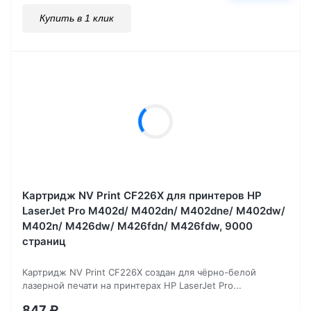
Купить в 1 клик
Картридж NV Print CF226X для принтеров HP
LaserJet Pro M402d/ M402dn/ M402dne/ M402dw/
M402n/ M426dw/ M426fdn/ M426fdw, 9000
страниц
Картридж NV Print CF226X создан для чёрно-белой
лазерной печати на принтерах HP LaserJet Pro...
847
₽