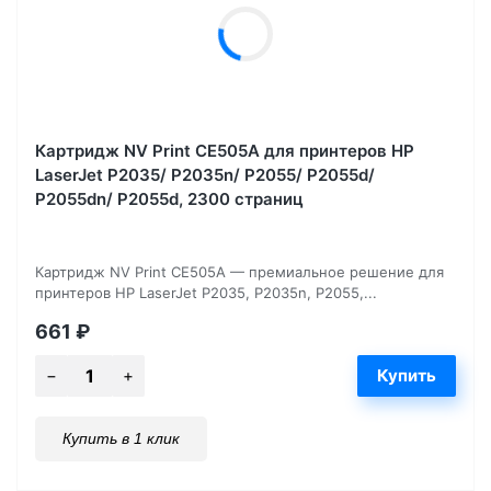
Картридж NV Print CE505A для принтеров HP
LaserJet P2035/ P2035n/ P2055/ P2055d/
P2055dn/ P2055d, 2300 страниц
Картридж NV Print CE505A — премиальное решение для
принтеров HP LaserJet P2035, P2035n, P2055,...
661
₽
Купить в 1 клик