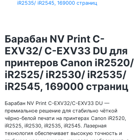
Барабан NV Print C-
EXV32/ C-EXV33 DU для
принтеров Canon iR2520/
iR2525/ iR2530/ iR2535/
iR2545, 169000 страниц
Барабан NV Print C-EXV32/C-EXV33 DU —
премиальное решение для стабильно чёткой
чёрно-белой печати на принтерах Canon iR2520,
iR2525, iR2530, iR2535, iR2545. Лазерная
технология обеспечивает высокую точность и