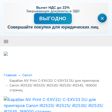
Вычет НДС до 22%
Закрывающие документы в ЭДО
×
ВЫГОДНО
Совершайте покупки для юридических лиц
+7 (495) 477-56-25
Заказать звонок
0
0
Каталог товаров
-
Главная
Canon
Барабан NV Print C-EXV32/ C-EXV33 DU для принтеров
-
Canon iR2520/ iR2525/ iR2530/ iR2535/ iR2545, 169000
страниц