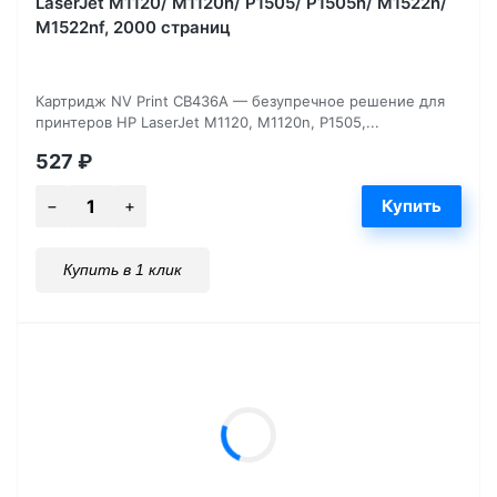
LaserJet M1120/ M1120n/ P1505/ P1505n/ M1522n/
M1522nf, 2000 страниц
Картридж NV Print CB436A — безупречное решение для
принтеров HP LaserJet M1120, M1120n, P1505,...
527
₽
Купить в 1 клик