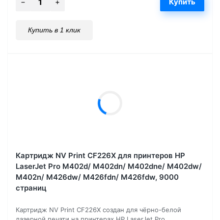
Купить в 1 клик
Картридж NV Print CF226X для принтеров HP
LaserJet Pro M402d/ M402dn/ M402dne/ M402dw/
M402n/ M426dw/ M426fdn/ M426fdw, 9000
страниц
Картридж NV Print CF226X создан для чёрно-белой
лазерной печати на принтерах HP LaserJet Pro...