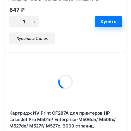
847
₽
Купить в 1 клик
Картридж NV Print CF287A для принтеров HP
LaserJet Pro M501n/ Enterprise-M506dn/ M506x/
M527dn/ M527f/ M527c, 9000 страниц