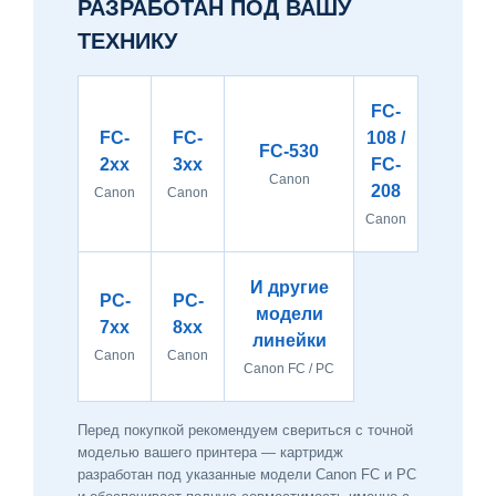
РАЗРАБОТАН ПОД ВАШУ
ТЕХНИКУ
FC-
FC-
FC-
108 /
FC-530
2xx
3xx
FC-
Canon
208
Canon
Canon
Canon
И другие
PC-
PC-
модели
7xx
8xx
линейки
Canon
Canon
Canon FC / PC
Перед покупкой рекомендуем свериться с точной
моделью вашего принтера — картридж
разработан под указанные модели Canon FC и PC