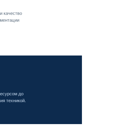
и качество
ументации
ресурсом до
ия техникой.