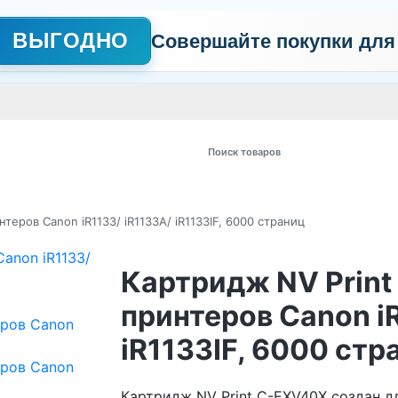
ВЫГОДНО
Совершайте покупки для
АЖНО
Сертификаты
Контакты
Промо
Политика обработки пер
 товаров
теров Canon iR1133/ iR1133A/ iR1133IF, 6000 страниц
Картридж NV Print
принтеров Canon iR
iR1133IF, 6000 стр
Картридж NV Print C-EXV40X создан д