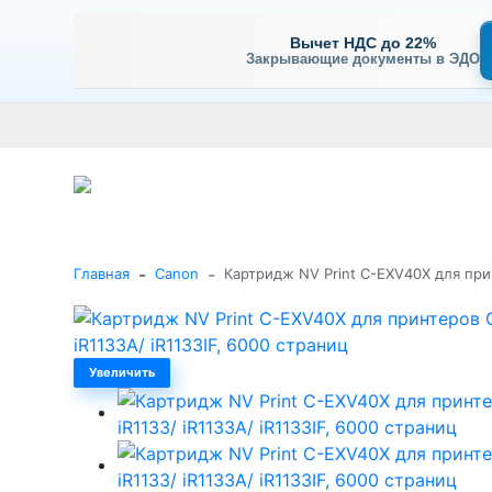
Вычет НДС до 22%
Закрывающие документы в ЭДО
Оплата
Доставка и самовывоз
Гарантия и сервис
В
+7 (495) 477-56-25
Заказать звонок
Каталог
-
-
Главная
Canon
Картридж NV Print C-EXV40X для прин
Увеличить