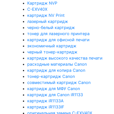
Картридж NVP
C-EXV40X
картридж NV Print
лазерный картридж
черно-белый картридж
тонер для лазерного принтера
картридж для офисной печати
экономичный картридж
черный тонер-картридж
картридж высокого качества печати
расходные материалы Canon
картридж для копира Canon
тонер-картридж Canon
совместимый картридж Canon
картридж для МФУ Canon
картридж для Canon iR1133
картридж iR1133A
картридж iR1133IF
оригинальная замена C-EXV40X