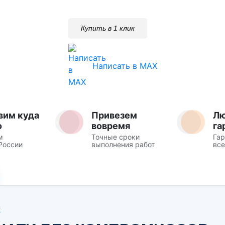
Купить в 1 клик
Написать в MAX
вим куда
Привезем
Л
о
вовремя
га
м
Точные сроки
Гар
России
выполнения работ
все
Ж