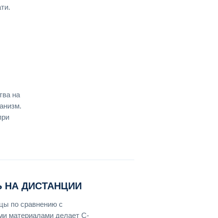
ти.
тва на
анизм.
при
 НА ДИСТАНЦИИ
цы по сравнению с
и материалами делает C-