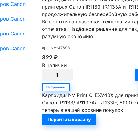
принтерах Canon iR1133, iR1133A и iR1
продолжительную бесперебойную рабо
Высокоточная лазерная технология га
отпечатка. Надёжное решение для тех,
разумную экономию.
арт.
NV-47693
822
₽
В наличии
Избранное
Картридж NV Print C-EXV40X для прин
Canon iR1133/ iR1133A/ iR1133IF, 6000 
теперь в вашей корзине покупок
Перейти в корзину