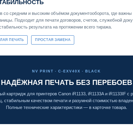
СТАБИЛЬНОСТЬ
 со средним и высоким объёмом документооборота, где важны 
раницы. Подходит для печати договоров, счетов, служебной док
 стабильность результата на протяжении всего тиража.
ЛАЯ ПЕЧАТЬ
ПРОСТАЯ ЗАМЕНА
NV PRINT · C-EXV40X · BLACK
НАДЁЖНАЯ ПЕЧАТЬ БЕЗ ПЕРЕБОЕВ
й картридж для принтеров Canon iR1133, iR1133A и iR1133IF с 
ц, стабильным качеством печати и разумной стоимостью владен
Полные технические характеристики — в карточке товара.