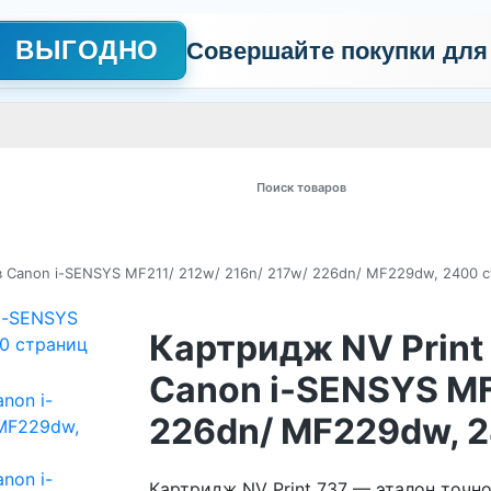
ВЫГОДНО
Совершайте покупки для
АЖНО
Сертификаты
Контакты
Промо
Политика обработки пер
 товаров
в Canon i-SENSYS MF211/ 212w/ 216n/ 217w/ 226dn/ MF229dw, 2400 
Картридж NV Print
Canon i-SENSYS MF
226dn/ MF229dw, 
Картридж NV Print 737 — эталон точн