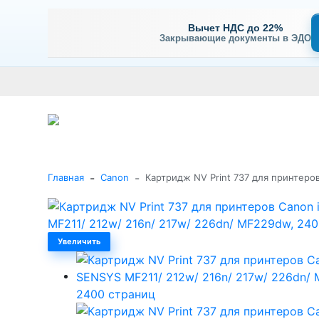
Вычет НДС до 22%
Закрывающие документы в ЭДО
Оплата
Доставка и самовывоз
Гарантия и сервис
В
+7 (495) 477-56-25
Заказать звонок
Каталог
-
-
Главная
Canon
Картридж NV Print 737 для принтеро
Увеличить