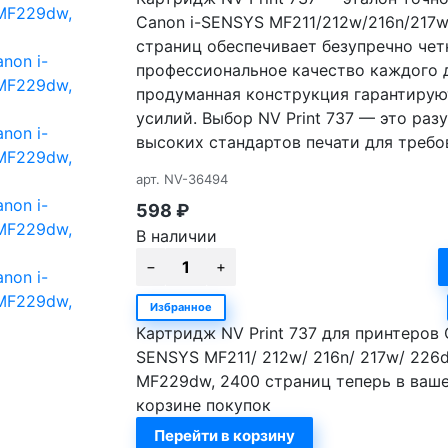
Canon i-SENSYS MF211/212w/216n/217
страниц обеспечивает безупречно чет
профессиональное качество каждого д
продуманная конструкция гарантирую
усилий. Выбор NV Print 737 — это ра
высоких стандартов печати для требо
арт.
NV-36494
598
₽
В наличии
Избранное
Картридж NV Print 737 для принтеров 
SENSYS MF211/ 212w/ 216n/ 217w/ 226d
MF229dw, 2400 страниц теперь в ваш
корзине покупок
Перейти в корзину