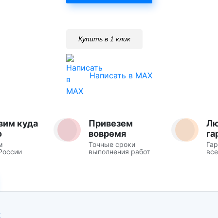
Купить в 1 клик
Написать в MAX
вим куда
Привезем
Л
о
вовремя
га
м
Точные сроки
Гар
России
выполнения работ
все
Ж