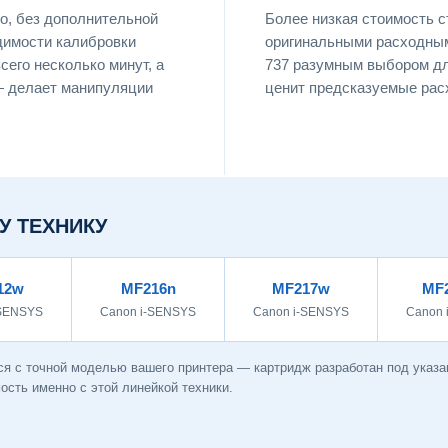
о, без дополнительной
Более низкая стоимость 
димости калибровки
оригинальными расходным
сего несколько минут, а
737 разумным выбором для
 — делает манипуляции
ценит предсказуемые рас
У ТЕХНИКУ
12w
MF216n
MF217w
MF
-SENSYS
Canon i-SENSYS
Canon i-SENSYS
Canon 
ся с точной моделью вашего принтера — картридж разработан под указ
сть именно с этой линейкой техники.