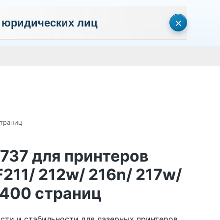
×
 юридических лиц
сональных данных
Пользовательское соглашение
Политика кон
Личный кабинет
0
0
Корзина
Поиск
пуста
страниц
 737 для принтеров
211/ 212w/ 216n/ 217w/
2400 страниц
ости и стабильности для лазерных принтеров