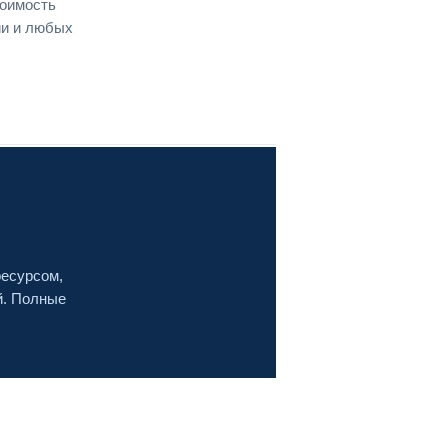
тоимость
ии и любых
ресурсом,
й. Полные