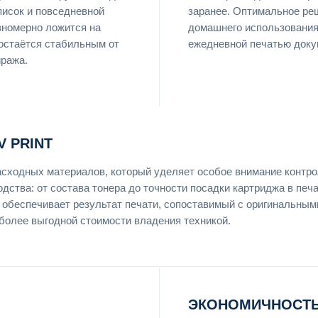
писок и повседневной
заранее. Оптимальное реш
вномерно ложится на
домашнего использования,
 остаётся стабильным от
ежедневной печатью доку
иража.
 PRINT
асходных материалов, который уделяет особое внимание контр
одства: от состава тонера до точности посадки картриджа в пе
 обеспечивает результат печати, сопоставимый с оригинальным
более выгодной стоимости владения техникой.
ЭКОНОМИЧНОСТЬ