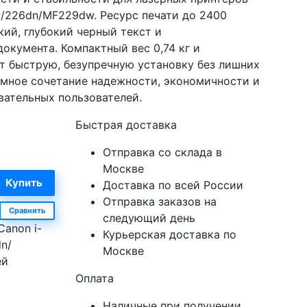
w/226dn/MF229dw. Ресурс печати до 2400
кий, глубокий черный текст и
окумента. Компактный вес 0,74 кг и
т быструю, безупречную установку без лишних
зумное сочетание надежности, экономичности и
вательных пользователей.
Быстрая доставка
Отправка со склада в
Москве
Доставка по всей России
Отправка заказов на
Сравнить
следующий день
Canon i-
Курьерская доставка по
n/
Москве
ей
Оплата
Наличные при получении