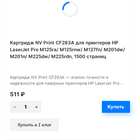
Картридж NV Print CF283A для принтеров HP
LaserJet Pro M125ra/ M125rnw/ M127fn/ M201dw/
M201n/ M225dw/ M225rdn, 1500 страниц
Картридж NV Print CF283A — эталон точности и
надёжности для лазерных принтеров HP LaserJet Pro...
511
₽
Купить в 1 клик