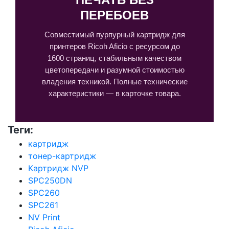
ПЕРЕБОЕВ
Совместимый пурпурный картридж для
принтеров Ricoh Aficio с ресурсом до
1600 страниц, стабильным качеством
цветопередачи и разумной стоимостью
владения техникой. Полные технические
характеристики — в карточке товара.
Теги:
картридж
тонер-картридж
Картридж NVP
SPC250DN
SPC260
SPC261
NV Print