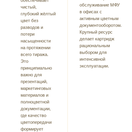
обеспечивает
обслуживание МФУ
чистый,
в офисах с
глубокий жёлтый
активным цветным
цвет без
документооборотом.
разводов и
Крупный ресурс
потери
делает картридж
насыщенности
рациональным
на протяжении
выбором для
всего тиража.
интенсивной
Это
эксплуатации.
принципиально
важно для
презентаций,
маркетинговых
материалов и
полноцветной
документации,
где качество
цветопередачи
формирует