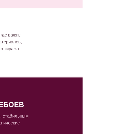
 где важны
атериалов,
го тиража.
ЕБОЕВ
м, стабильным
хнические