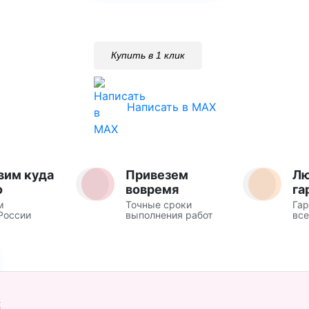
Купить в 1 клик
Написать в MAX
вим куда
Привезем
Л
о
вовремя
га
м
Точные сроки
Гар
России
выполнения работ
все
Ж