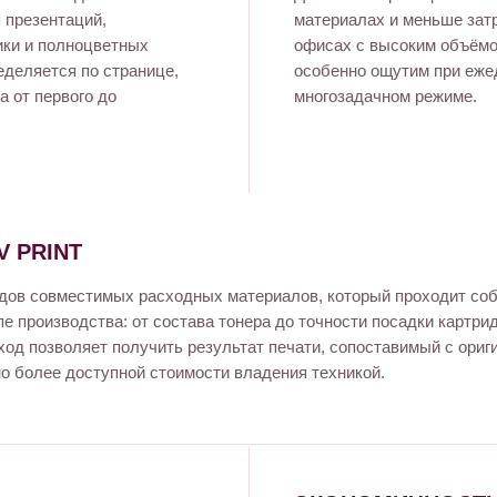
 презентаций,
материалах и меньше затр
ики и полноцветных
офисах с высоким объёмо
еделяется по странице,
особенно ощутим при еже
а от первого до
многозадачном режиме.
 PRINT
ендов совместимых расходных материалов, который проходит со
пе производства: от состава тонера до точности посадки картри
ход позволяет получить результат печати, сопоставимый с ори
но более доступной стоимости владения техникой.