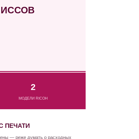
МИССОВ
2
МОДЕЛИ RICOH
С ПЕЧАТИ
амены — реже думать о расходных