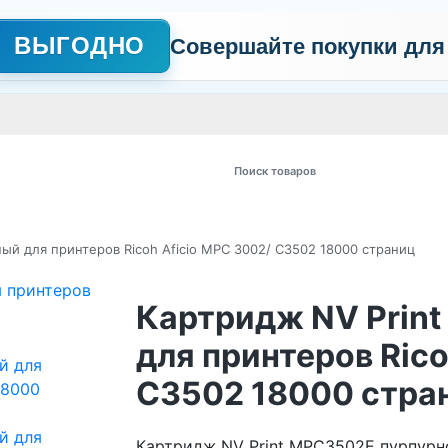
ВЫГОДНО
Совершайте покупки для
АЖНО
Сертификаты
Контакты
Промо
Политика обработки пер
 товаров
ый для принтеров Ricoh Aficio MPС 3002/ C3502 18000 страниц
Картридж NV Prin
для принтеров Rico
C3502 18000 стра
Картридж NV Print MPC3502E пурпурн