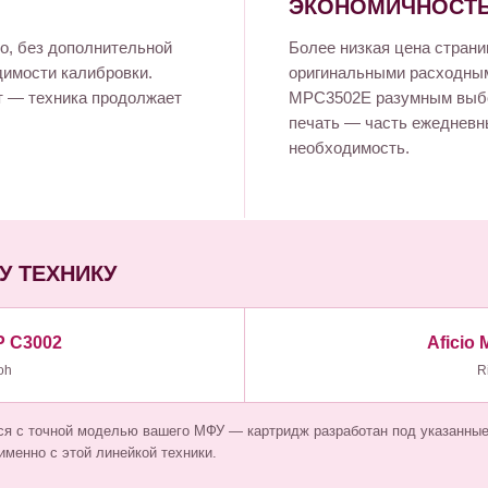
ЭКОНОМИЧНОСТЬ
о, без дополнительной
Более низкая цена страни
димости калибровки.
оригинальными расходны
т — техника продолжает
MPC3502E разумным выбор
печать — часть ежедневны
необходимость.
У ТЕХНИКУ
P C3002
Aficio
oh
R
я с точной моделью вашего МФУ — картридж разработан под указанные 
менно с этой линейкой техники.