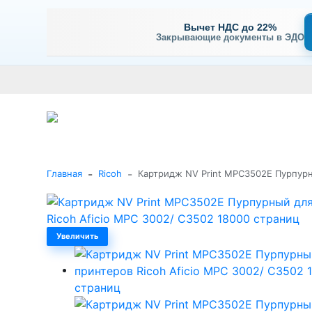
Вычет НДС до 22%
Закрывающие документы в ЭДО
Оплата
Доставка и самовывоз
Гарантия и сервис
В
+7 (495) 477-56-25
Заказать звонок
Каталог
-
-
Главная
Ricoh
Картридж NV Print MPC3502E Пурпурн
Увеличить