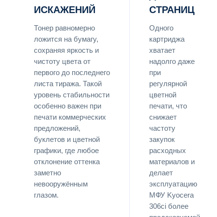
ИСКАЖЕНИЙ
СТРАНИЦ
Тонер равномерно
Одного
ложится на бумагу,
картриджа
сохраняя яркость и
хватает
чистоту цвета от
надолго даже
первого до последнего
при
листа тиража. Такой
регулярной
уровень стабильности
цветной
особенно важен при
печати, что
печати коммерческих
снижает
предложений,
частоту
буклетов и цветной
закупок
графики, где любое
расходных
отклонение оттенка
материалов и
заметно
делает
невооружённым
эксплуатацию
глазом.
МФУ Kyocera
306ci более