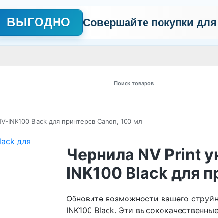
ВЫГОДНО
Совершайте покупки для
АЖНО
Сертификаты
Контакты
Промо
Политика обработки пер
 товаров
V-INK100 Black для принтеров Canon, 100 мл
Чернила NV Print 
INK100 Black для п
Обновите возможности вашего струйно
INK100 Black. Эти высококачественны