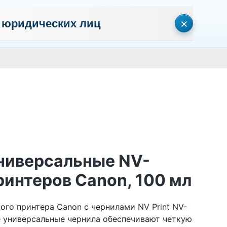
×
 юридических лиц
сональных данных
Пользовательское соглашение
Политика кон
Личный кабинет
0
0
Корзина
Поиск
пуста
универсальные NV-
ринтеров Canon, 100 мл
го принтера Canon с чернилами NV Print NV-
е универсальные чернила обеспечивают четкую