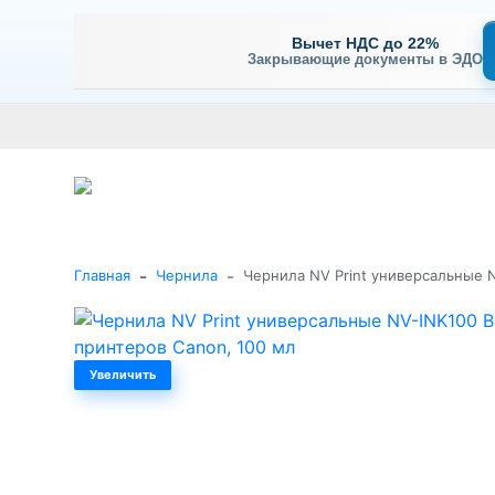
Вычет НДС до 22%
Закрывающие документы в ЭДО
Оплата
Доставка и самовывоз
Гарантия и сервис
В
+7 (495) 477-56-25
Заказать звонок
Каталог
-
-
Главная
Чернила
Чернила NV Print универсальные N
Увеличить