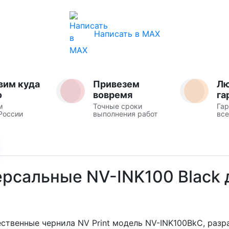
Написать в MAX
вим куда
Привезем
Л
о
вовремя
га
м
Точные сроки
Гар
России
выполнения работ
все
ерсальные NV-INK100 Black 
твенные чернила NV Print модель NV-INK100BkC, разр