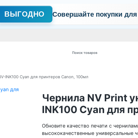
ВЫГОДНО
Совершайте покупки для
АЖНО
Сертификаты
Контакты
Промо
Политика обработки пер
 товаров
NV-INK100 Cyan для принтеров Canon, 100мл
Чернила NV Print 
INK100 Cyan для п
Обновите качество печати с чернилами
высококачественные универсальные ч