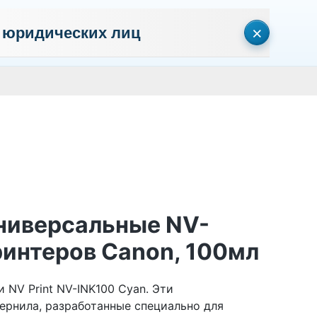
×
 юридических лиц
сональных данных
Пользовательское соглашение
Политика кон
Личный кабинет
0
0
Корзина
Поиск
пуста
универсальные NV-
ринтеров Canon, 100мл
 NV Print NV-INK100 Cyan. Эти
ернила, разработанные специально для