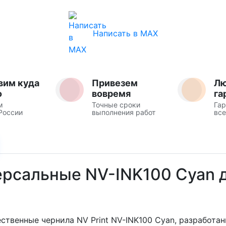
Написать в MAX
вим куда
Привезем
Л
о
вовремя
га
м
Точные сроки
Гар
России
выполнения работ
все
ерсальные NV-INK100 Cyan 
твенные чернила NV Print NV-INK100 Cyan, разработан