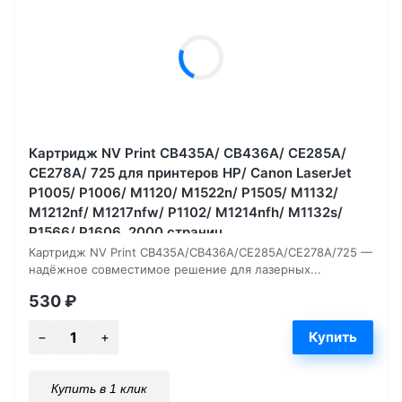
Картридж NV Print CB435A/ CB436A/ CE285A/
CE278A/ 725 для принтеров HP/ Canon LaserJet
P1005/ P1006/ M1120/ M1522n/ P1505/ M1132/
M1212nf/ M1217nfw/ P1102/ M1214nfh/ M1132s/
P1566/ P1606, 2000 страниц
Картридж NV Print CB435A/CB436A/CE285A/CE278A/725 —
надёжное совместимое решение для лазерных...
530
₽
Купить в 1 клик