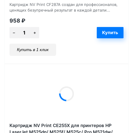
Картридж NV Print CF287A создан для профессионалов,
ценящих безупречный результат в каждой детали...
958
₽
Купить в 1 клик
Картридж NV Print CE255X для принтеров HP
LaserJet M525dn/ M525f/ M525c/ Pro M521dw/