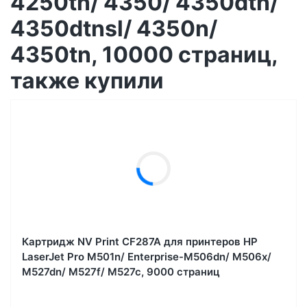
4250tn/ 4350/ 4350dtn/
4350dtnsl/ 4350n/
4350tn, 10000 страниц,
также купили
Картридж NV Print CF287A для принтеров HP
LaserJet Pro M501n/ Enterprise-M506dn/ M506x/
M527dn/ M527f/ M527c, 9000 страниц