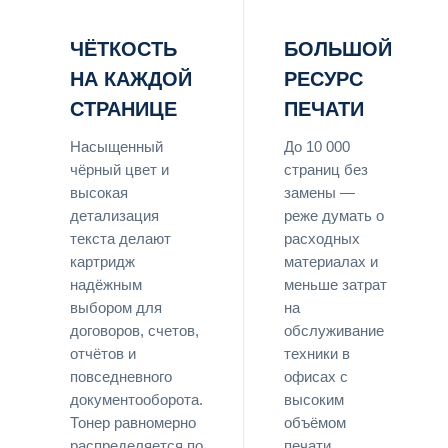
ЧЁТКОСТЬ
БОЛЬШОЙ
НА КАЖДОЙ
РЕСУРС
СТРАНИЦЕ
ПЕЧАТИ
Насыщенный
До 10 000
чёрный цвет и
страниц без
высокая
замены —
детализация
реже думать о
текста делают
расходных
картридж
материалах и
надёжным
меньше затрат
выбором для
на
договоров, счетов,
обслуживание
отчётов и
техники в
повседневного
офисах с
документооборота.
высоким
Тонер равномерно
объёмом
распределяется по
печати.