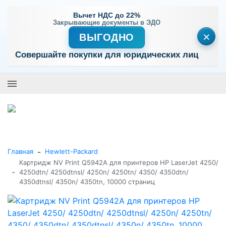
Вычет НДС до 22%
Закрывающие документы в ЭДО
×
ВЫГОДНО
Совершайте покупки для юридических лиц
+7 (495) 477-56-25
Заказать звонок
0
0
Каталог товаров
-
Главная
Hewlett-Packard
Картридж NV Print Q5942A для принтеров HP LaserJet 4250/
-
4250dtn/ 4250dtnsl/ 4250n/ 4250tn/ 4350/ 4350dtn/
4350dtnsl/ 4350n/ 4350tn, 10000 страниц