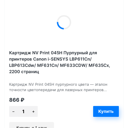
Картридж NV Print 045H Пурпурный для
принтеров Canon i-SENSYS LBP611Cn/
LBP613Cdw/ MF631Cn/ MF633CDW/ MF635Cx,
2200 страниц
Картридж NV Print 045H пурпурного цвета — эталон
точности цветопередачи для лазерных принтеров...
866
₽
Купить в 1 клик