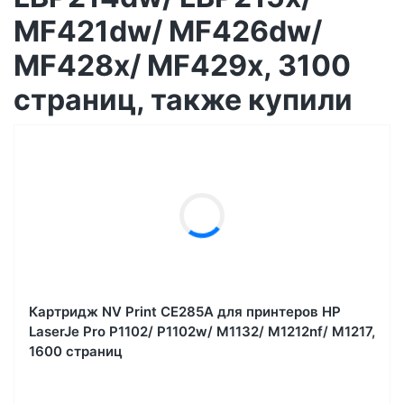
MF421dw/ MF426dw/
MF428x/ MF429x, 3100
страниц, также купили
Картридж NV Print CE285A для принтеров HP
LaserJe Pro P1102/ P1102w/ M1132/ M1212nf/ М1217,
1600 страниц