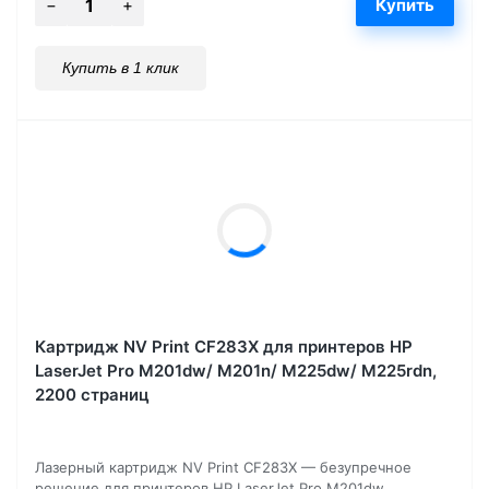
Купить в 1 клик
Картридж NV Print CF283X для принтеров HP
LaserJet Pro M201dw/ M201n/ M225dw/ M225rdn,
2200 страниц
Лазерный картридж NV Print CF283X — безупречное
решение для принтеров HP LaserJet Pro M201dw,...