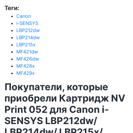
Теги:
Canon
i-SENSYS
LBP212dw
LBP214dw
LBP215x
MF421dw
MF426dw
MF428x
MF429x
Покупатели, которые
приобрели Картридж NV
Print 052 для Canon i-
SENSYS LBP212dw/
LBP214dw/ LBP215x/