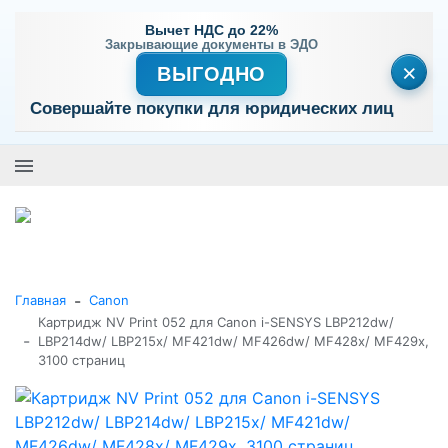
Вычет НДС до 22%
Закрывающие документы в ЭДО
×
ВЫГОДНО
Совершайте покупки для юридических лиц
+7 (495) 477-56-25
Заказать звонок
0
0
Каталог товаров
-
Главная
Canon
Картридж NV Print 052 для Canon i-SENSYS LBP212dw/
-
LBP214dw/ LBP215x/ MF421dw/ MF426dw/ MF428x/ MF429x,
3100 страниц