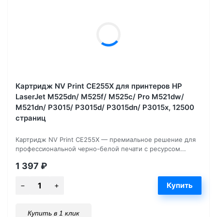
Картридж NV Print CE255X для принтеров HP
LaserJet M525dn/ M525f/ M525c/ Pro M521dw/
M521dn/ P3015/ P3015d/ P3015dn/ P3015x, 12500
страниц
Картридж NV Print CE255X — премиальное решение для
профессиональной черно-белой печати с ресурсом...
1 397
₽
Купить в 1 клик