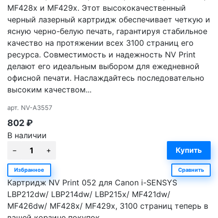
MF428x и MF429x. Этот высококачественный
черный лазерный картридж обеспечивает четкую и
ясную черно-белую печать, гарантируя стабильное
качество на протяжении всех 3100 страниц его
ресурса. Совместимость и надежность NV Print
делают его идеальным выбором для ежедневной
офисной печати. Наслаждайтесь последовательно
высоким качеством...
арт.
NV-A3557
802
₽
В наличии
Избранное
Сравнить
Картридж NV Print 052 для Canon i-SENSYS
LBP212dw/ LBP214dw/ LBP215x/ MF421dw/
MF426dw/ MF428x/ MF429x, 3100 страниц теперь в
вашей корзине покупок