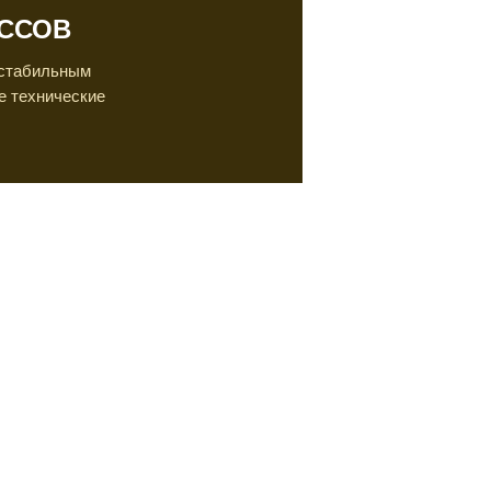
ИССОВ
 стабильным
е технические