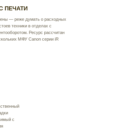
С ПЕЧАТИ
амены — реже думать о расходных
тоев техники в отделах с
нтооборотом. Ресурс рассчитан
скольких МФУ Canon серии iR
бственный
адки
вимый с
ия