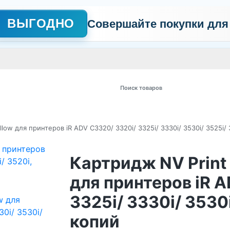
ВЫГОДНО
Совершайте покупки для
АЖНО
Сертификаты
Контакты
Промо
Политика обработки пер
 товаров
ow для принтеров iR ADV C3320/ 3320i/ 3325i/ 3330i/ 3530i/ 3525i/ 
Картридж NV Print
для принтеров iR 
3325i/ 3330i/ 3530
копий