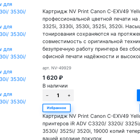
Картридж NV Print Canon C-EXV49 Yel
профессиональной цветной печати на 
3325i, 3330i, 3530i, 3525i, 3520i. Н
тонирования сохраняются на протяжен
совместимость с оригинальной техник
безупречную работу принтера без сбое
офисной печати надёжности и высоко
арт.
NV-49929
1 620
₽
В наличии
Избранное
Картридж NV Print Canon C-EXV49 Yell
принтеров iR ADV C3320/ 3320i/ 3325i/
3530i/ 3525i/ 3520i, 19000 копий тепер
вашей корзине покупок