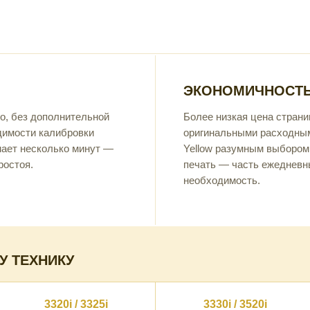
ЭКОНОМИЧНОСТЬ
о, без дополнительной
Более низкая цена страни
димости калибровки
оригинальными расходны
мает несколько минут —
Yellow разумным выбором 
ростоя.
печать — часть ежедневны
необходимость.
У ТЕХНИКУ
3320i / 3325i
3330i / 3520i