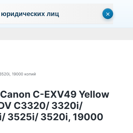
×
 юридических лиц
сональных данных
Пользовательское соглашение
Политика кон
Личный кабинет
0
0
Корзина
Поиск
пуста
3520i, 19000 копий
 Canon C-EXV49 Yellow
ADV C3320/ 3320i/
i/ 3525i/ 3520i, 19000