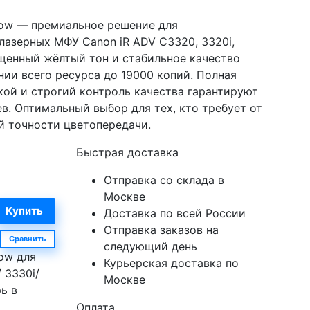
low — премиальное решение для
лазерных МФУ Canon iR ADV C3320, 3320i,
асыщенный жёлтый тон и стабильное качество
ии всего ресурса до 19000 копий. Полная
ой и строгий контроль качества гарантируют
в. Оптимальный выбор для тех, кто требует от
й точности цветопередачи.
Быстрая доставка
Отправка со склада в
Москве
Доставка по всей России
Отправка заказов на
Сравнить
следующий день
ow для
Курьерская доставка по
 3330i/
Москве
ь в
Оплата