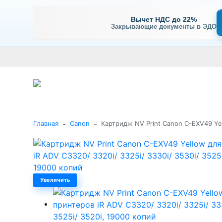
Вычет НДС до 22%
Закрывающие документы в ЭДО
Оплата
Доставка и самовывоз
Гарантия и сервис
В
+7 (495) 477-56-25
Заказать звонок
Каталог
-
-
Главная
Canon
Картридж NV Print Canon C-EXV49 Yell
Увеличить