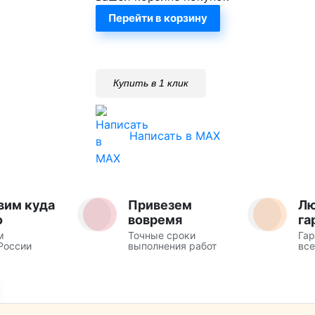
Перейти в корзину
Купить в 1 клик
Написать в MAX
вим куда
Привезем
Л
о
вовремя
га
м
Точные сроки
Гар
России
выполнения работ
все