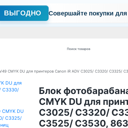
ВЫГОДНО
Совершайте покупки для
АЖНО
Сертификаты
Контакты
Промо
Политика обработки пер
 товаров
XV49 CMYK DU для принтеров Canon iR ADV C3025/ C3320/ C3325/ C3
Блок фотобарабана
CMYK DU для принт
C3025/ C3320/ C3
C3525/ C3530, 86