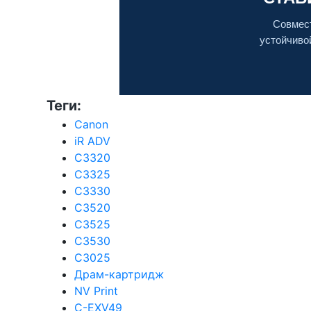
Совмес
устойчиво
Теги:
Canon
iR ADV
C3320
C3325
C3330
C3520
C3525
C3530
C3025
Драм-картридж
NV Print
C-EXV49