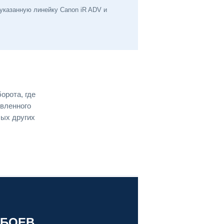
указанную линейку Canon iR ADV и
орота, где
явленного
бых других
ЕБОЕВ