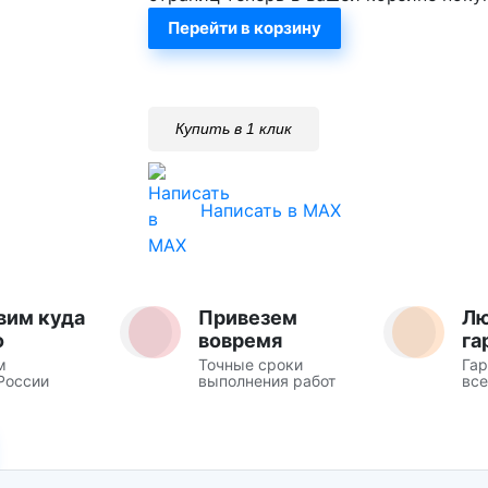
Перейти в корзину
Купить в 1 клик
Написать в MAX
вим куда
Привезем
Л
о
вовремя
га
м
Точные сроки
Гар
России
выполнения работ
все