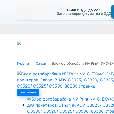
Вычет НДС до 22%
Закрывающие документы в ЭДО
Оплата
Доставка и самовывоз
Гарантия и сервис
В
+7 (495) 477-56-25
Заказать звонок
Каталог
-
-
Главная
Canon
Блок фотобарабана NV Print NV-C-E
Увеличить