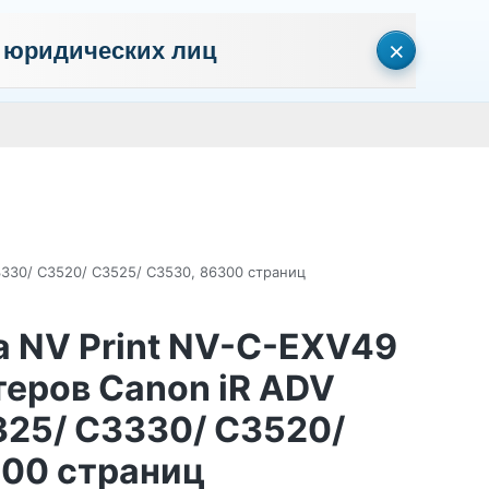
×
 юридических лиц
сональных данных
Пользовательское соглашение
Политика кон
Личный кабинет
0
0
Корзина
Поиск
пуста
330/ C3520/ C3525/ C3530, 86300 страниц
 NV Print NV-C-EXV49
еров Canon iR ADV
325/ C3330/ C3520/
300 страниц