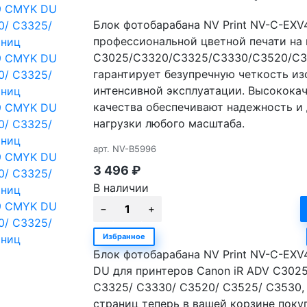
Блок фотобарабана NV Print NV-C-EX
профессиональной цветной печати на 
C3025/C3320/C3325/C3330/C3520/C35
гарантирует безупречную четкость и
интенсивной эксплуатации. Высокока
качества обеспечивают надежность и 
нагрузки любого масштаба.
арт.
NV-B5996
3 496
₽
В наличии
Избранное
Блок фотобарабана NV Print NV-C-EX
DU для принтеров Canon iR ADV C3025
C3325/ C3330/ C3520/ C3525/ C3530,
страниц теперь в вашей корзине поку