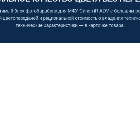
тимый блок фотобарабана для МФУ Canon iR ADV с большим ре
й цветопередачей и рациональной стоимостью владения техник
технические характеристики — в карточке товара.