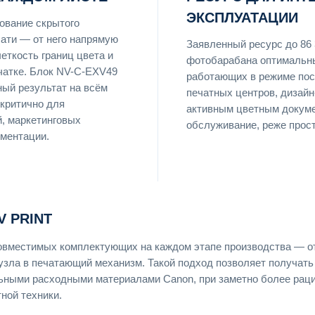
ЭКСПЛУАТАЦИИ
ование скрытого
чати — от него напрямую
Заявленный ресурс до 86 
еткость границ цвета и
фотобарабана оптимальн
ечатке. Блок NV-C-EXV49
работающих в режиме пос
ый результат на всём
печатных центров, дизайн
 критично для
активным цветным докуме
й, маркетинговых
обслуживание, реже прост
ументации.
 PRINT
 совместимых комплектующих на каждом этапе производства — о
узла в печатающий механизм. Такой подход позволяет получать
льными расходными материалами Canon, при заметно более рац
ной техники.