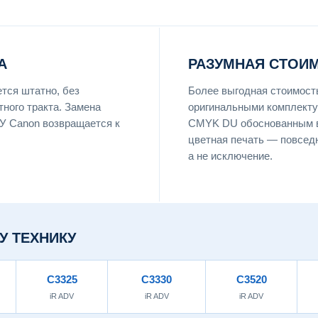
А
РАЗУМНАЯ СТОИ
тся штатно, без
Более выгодная стоимост
ного тракта. Замена
оригинальными комплект
У Canon возвращается к
CMYK DU обоснованным в
цветная печать — повсед
а не исключение.
У ТЕХНИКУ
C3325
C3330
C3520
iR ADV
iR ADV
iR ADV