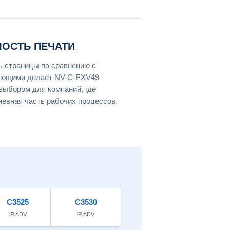
МОСТЬ ПЕЧАТИ
ь страницы по сравнению с
ующими делает NV-C-EXV49
ыбором для компаний, где
невная часть рабочих процессов,
C3525
C3530
iR ADV
iR ADV