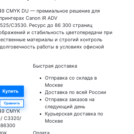
V49 CMYK DU — премиальное решение для
принтерах Canon iR ADV
25/C3530. Ресурс до 86 300 страниц
зображений и стабильность цветопередачи при
чественные материалы и строгий контроль
долговечность работы в условиях офисной
Быстрая доставка
Отправка со склада в
Москве
Доставка по всей России
Отправка заказов на
Сравнить
следующий день
V49 CMYK
Курьерская доставка по
/ C3320/
Москве
 86300
пок
Оплата