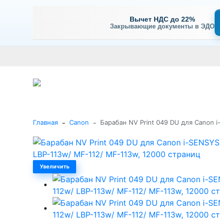
Вычет НДС до 22%
Закрывающие документы в ЭДО
Оплата
Доставка и самовывоз
Гарантия и сервис
В
+7 (495) 477-56-25
Заказать звонок
Каталог
-
-
Главная
Canon
Барабан NV Print 049 DU для Canon 
Увеличить