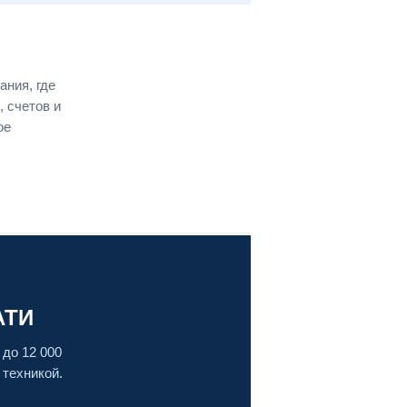
ния, где
, счетов и
ое
АТИ
до 12 000
 техникой.