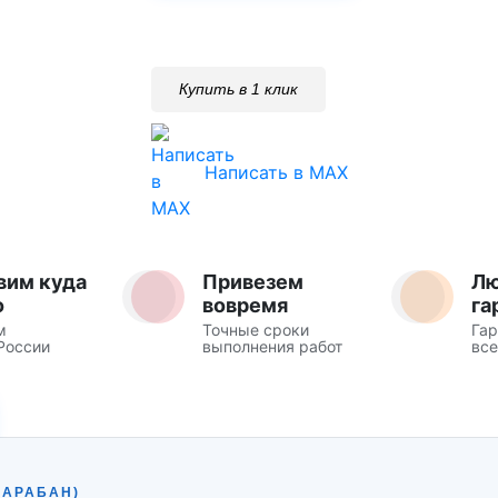
Купить в 1 клик
Написать в MAX
вим куда
Привезем
Л
о
вовремя
га
м
Точные сроки
Гар
России
выполнения работ
все
БАРАБАН)