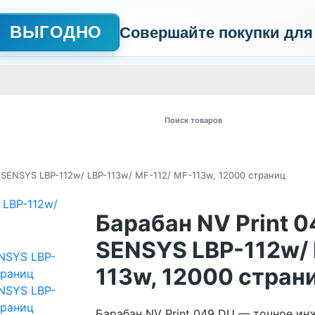
ВЫГОДНО
Совершайте покупки для
АЖНО
Сертификаты
Контакты
Промо
Политика обработки пер
 товаров
i-SENSYS LBP-112w/ LBP-113w/ MF-112/ MF-113w, 12000 страниц
Барабан NV Print 0
SENSYS LBP-112w/ 
113w, 12000 стран
Барабан NV Print 049 DU — точное ин