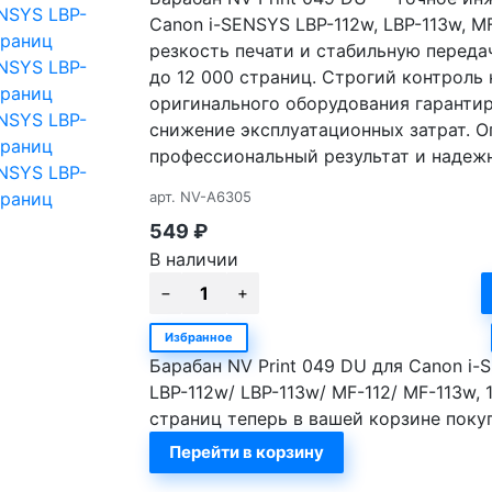
Canon i-SENSYS LBP-112w, LBP-113w, M
резкость печати и стабильную переда
до 12 000 страниц. Строгий контроль
оригинального оборудования гаранти
снижение эксплуатационных затрат. О
профессиональный результат и надежн
арт.
NV-A6305
549
₽
В наличии
Избранное
Барабан NV Print 049 DU для Canon i-
LBP-112w/ LBP-113w/ MF-112/ MF-113w, 
страниц теперь в вашей корзине поку
Перейти в корзину