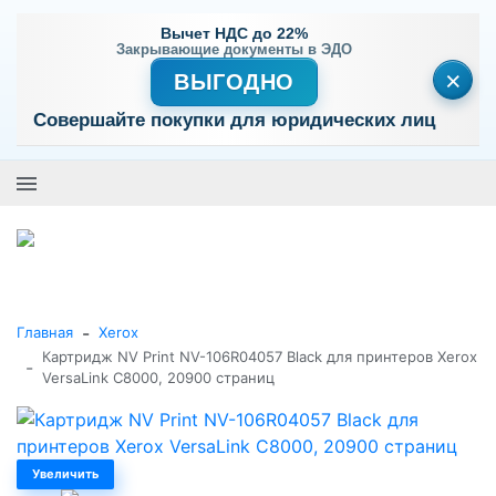
Вычет НДС до 22%
Закрывающие документы в ЭДО
×
ВЫГОДНО
Совершайте покупки для юридических лиц
+7 (495) 477-56-25
Заказать звонок
0
0
Каталог товаров
-
Главная
Xerox
Картридж NV Print NV-106R04057 Black для принтеров Xerox
-
VersaLink C8000, 20900 страниц
Увеличить