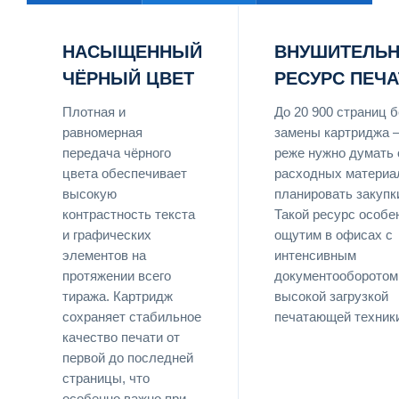
НАСЫЩЕННЫЙ
ВНУШИТЕЛЬ
ЧЁРНЫЙ ЦВЕТ
РЕСУРС ПЕЧА
Плотная и
До 20 900 страниц б
равномерная
замены картриджа 
передача чёрного
реже нужно думать 
цвета обеспечивает
расходных материа
высокую
планировать закупк
контрастность текста
Такой ресурс особе
и графических
ощутим в офисах с
элементов на
интенсивным
протяжении всего
документооборотом
тиража. Картридж
высокой загрузкой
сохраняет стабильное
печатающей техник
качество печати от
первой до последней
страницы, что
особенно важно при