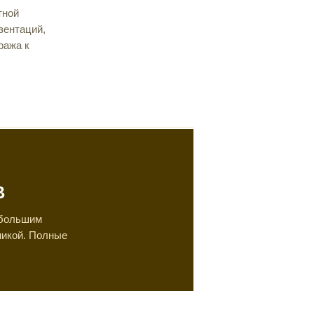
тной
зентаций,
ража к
В
 большим
никой. Полные