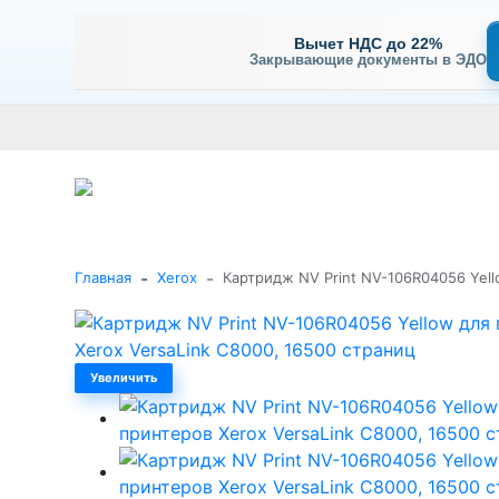
Вычет НДС до 22%
Закрывающие документы в ЭДО
Оплата
Доставка и самовывоз
Гарантия и сервис
В
+7 (495) 477-56-25
Заказать звонок
Каталог
-
-
Главная
Xerox
Картридж NV Print NV-106R04056 Yell
Увеличить