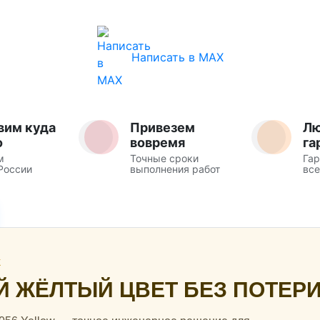
Написать в MAX
вим куда
Привезем
Л
о
вовремя
га
м
Точные сроки
Гар
России
выполнения работ
все
Ж
ЖЁЛТЫЙ ЦВЕТ БЕЗ ПОТЕРИ