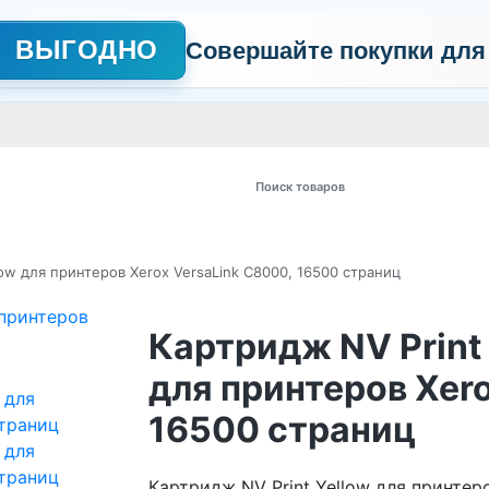
ВЫГОДНО
Совершайте покупки для
АЖНО
Сертификаты
Контакты
Промо
Политика обработки пер
 товаров
ow для принтеров Xerox VersaLink C8000, 16500 страниц
Картридж NV Print
для принтеров Xero
16500 страниц
Картридж NV Print Yellow для принте