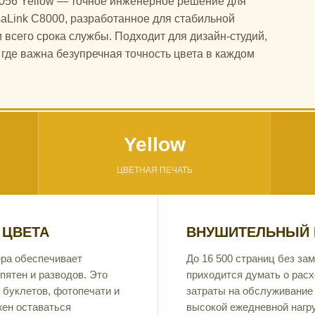
056 Yellow — точное инженерное решение для
saLink C8000, разработанное для стабильной
 всего срока службы. Подходит для дизайн-студий,
где важна безупречная точность цвета в каждом
Yellow
ЦВЕТНАЯ ПЕЧАТЬ
 ЦВЕТА
ВНУШИТЕЛЬНЫЙ 
ра обеспечивает
До 16 500 страниц без за
пятен и разводов. Это
приходится думать о расх
 буклетов, фотопечати и
затраты на обслуживание 
жен оставаться
высокой ежедневной нагру