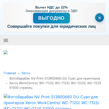
Вычет НДС до 22%
Закрывающие документы в ЭДО
×
ВЫГОДНО
Совершайте покупки для юридических лиц
+7 (495) 477-56-25
Заказать звонок
0
0
Каталог товаров
-
Главная
Xerox
Фотобарабан NV Print 013R00660 DU Cyan для принтеров
-
Xerox WorkCentre/ WC-7120/ WC-7125/ WC-7220/ WC-7225
51000 страниц