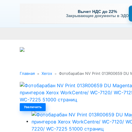
Вычет НДС до 22%
Закрывающие документы в ЭДО
Оплата
Доставка и самовывоз
Гарантия и сервис
В
+7 (495) 477-56-25
Заказать звонок
Каталог
-
-
Главная
Xerox
Фотобарабан NV Print 013R00659 DU 
Увеличить