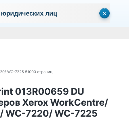
×
 юридических лиц
сональных данных
Пользовательское соглашение
Политика кон
Личный кабинет
0
0
Корзина
Поиск
пуста
220/ WC-7225 51000 страниц
int 013R00659 DU
еров Xerox WorkCentre/
/ WC-7220/ WC-7225