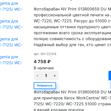
Фотобарабан NV Print 013R00659 DU 
профессиональной цветной печати на 
WC-7220, WC-7225. Ресурс до 51000 с
насыщенные оттенки пурпурного цвета
протяжении всего срока эксплуатации
полную совместимость с оборудовани
Надёжный выбор для тех, кто ценит ст
арт.
NV-C2314
4 758
₽
В наличии
Избранное
Фотобарабан NV Print 013R00659 DU M
для принтеров Xerox WorkCentre/ WC-
7125/ WC-7220/ WC-7225 51000 стран
в вашей корзине покупок