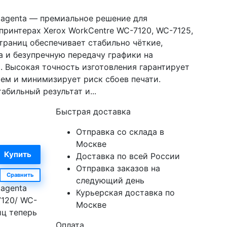
Magenta — премиальное решение для
принтерах Xerox WorkCentre WC-7120, WC-7125,
траниц обеспечивает стабильно чёткие,
 и безупречную передачу графики на
. Высокая точность изготовления гарантирует
ем и минимизирует риск сбоев печати.
абильный результат и...
Быстрая доставка
Отправка со склада в
Москве
Доставка по всей России
Отправка заказов на
Сравнить
следующий день
agenta
Курьерская доставка по
7120/ WC-
Москве
иц теперь
Оплата