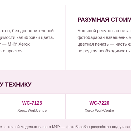
РАЗУМНАЯ СТОИ
атно, без дополнительной
Большой ресурс в сочетан
димости калибровки цвета.
фотобарабан взвешенным 
т — МФУ Xerox
цветная печать — часть 
го простоя.
не редкая необходимость.
У ТЕХНИКУ
WC-7125
WC-7220
Xerox WorkCentre
Xerox WorkCentre
ся с точной моделью вашего МФУ — фотобарабан разработан под указан