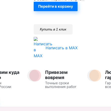
Перейти в корзину
Купить в 1 клик
Написать в MAX
вим куда
Привезем
Л
о
вовремя
га
м
Точные сроки
Гар
России
выполнения работ
все