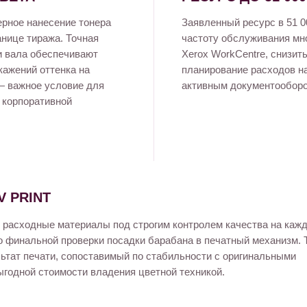
ерное нанесение тонера
Заявленный ресурс в 51 0
анице тиража. Точная
частоту обслуживания мн
и вала обеспечивают
Xerox WorkCentre, снизить
кажений оттенка на
планирование расходов на
— важное условие для
активным документооборо
й корпоративной
 PRINT
 расходные материалы под строгим контролем качества на каж
о финальной проверки посадки барабана в печатный механизм. 
ьтат печати, сопоставимый по стабильности с оригинальными
ыгодной стоимости владения цветной техникой.