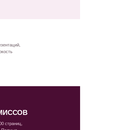
езентаций,
ркость
МИССОВ
0 страниц,