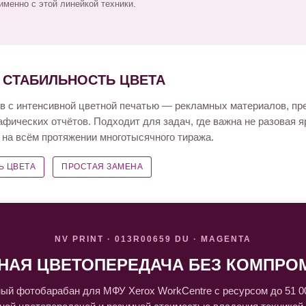
менно с этой линейкой техники.
А СТАБИЛЬНОСТЬ ЦВЕТА
 с интенсивной цветной печатью — рекламных материалов, пр
афических отчётов. Подходит для задач, где важна не разовая я
т на всём протяжении многотысячного тиража.
Ь ЦВЕТА
ПРОСТАЯ ЗАМЕНА
NV PRINT · 013R00659 DU · MAGENTA
НАЯ ЦВЕТОПЕРЕДАЧА БЕЗ КОМПРО
ый фотобарабан для МФУ Xerox WorkCentre с ресурсом до 51 00