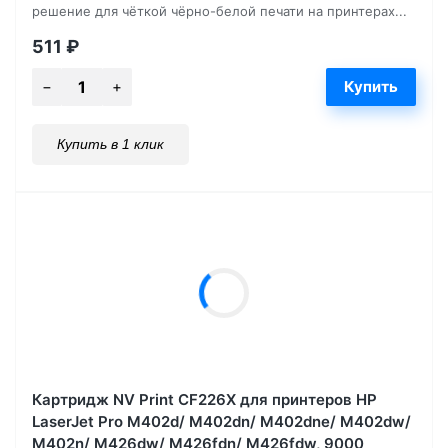
решение для чёткой чёрно-белой печати на принтерах...
511
₽
Купить в 1 клик
Картридж NV Print CF226X для принтеров HP
LaserJet Pro M402d/ M402dn/ M402dne/ M402dw/
M402n/ M426dw/ M426fdn/ M426fdw, 9000