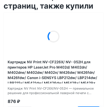
страниц, также купили
Kартридж NV Print NV-CF226X/ NV- 052H для
принтеров HP LaserJet Pro M402d/ M402dn/
M402dne/ M402dw/ M402n/ M426dw/ M426fdn/
M426fdw/ Canon i-SENSYS LBP212dw/ LBP214dw/
LBP215x/ MF421dw/ MF426dw/ MF428x/ MF429x
9200, страниц
Картридж NV Print NV-CF26X/NV-052H — премиальное
решение для профессиональной лазерной печати с...
876
₽