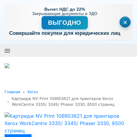
Вычет НДС до 22%
Закрывающие документы в ЭДО
×
ВЫГОДНО
Совершайте покупки для юридических лиц
+7 (495) 477-56-25
Заказать звонок
0
0
Каталог товаров
-
Главная
Xerox
Картридж NV Print 106R03621 для принтеров Xerox
-
WorkCentre 3335/ 3345/ Phaser 3330, 8500 страниц