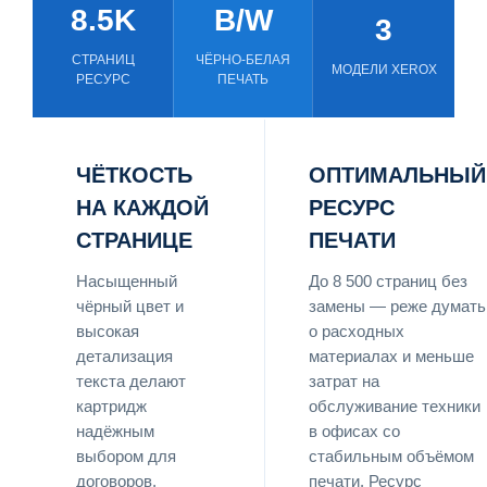
8.5K
B/W
3
СТРАНИЦ
ЧЁРНО-БЕЛАЯ
МОДЕЛИ XEROX
РЕСУРС
ПЕЧАТЬ
ЧЁТКОСТЬ
ОПТИМАЛЬНЫЙ
НА КАЖДОЙ
РЕСУРС
СТРАНИЦЕ
ПЕЧАТИ
Насыщенный
До 8 500 страниц без
чёрный цвет и
замены — реже думать
высокая
о расходных
детализация
материалах и меньше
текста делают
затрат на
картридж
обслуживание техники
надёжным
в офисах со
выбором для
стабильным объёмом
договоров,
печати. Ресурс