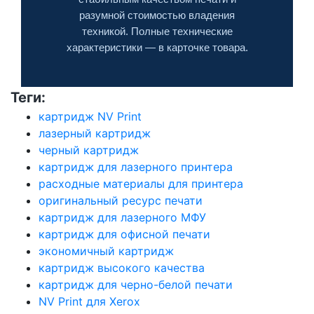
разумной стоимостью владения
техникой. Полные технические
характеристики — в карточке товара.
Теги:
картридж NV Print
лазерный картридж
черный картридж
картридж для лазерного принтера
расходные материалы для принтера
оригинальный ресурс печати
картридж для лазерного МФУ
картридж для офисной печати
экономичный картридж
картридж высокого качества
картридж для черно-белой печати
NV Print для Xerox