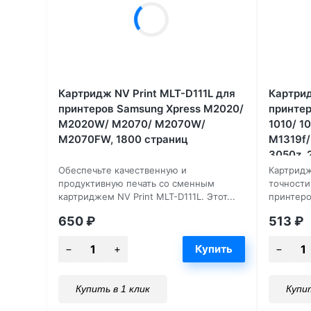
Картридж NV Print MLT-D111L для
Картрид
принтеров Samsung Xpress M2020/
принтер
M2020W/ M2070/ M2070W/
1010/ 10
M2070FW, 1800 страниц
M1319f/
3050z, 
Обеспечьте качественную и
Картридж
продуктивную печать со сменным
точности
картриджем NV Print MLT-D111L. Этот...
принтеров
650
₽
513
₽
Купить в 1 клик
Купит