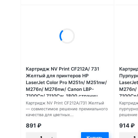
Картридж NV Print CF212A/ 731
Картрид
Желтый для принтеров HP
Пурпурн
LaserJet Color Pro M251n/ M251nw/
LaserJe
M276n/ M276nw/ Canon LBP-
M276n/
7100Cn/ 7110Cw, 1800 страниц
7100Cn/
Картридж NV Print CF212A/731 Желтый
Картридж
— совместимое решение премиального
пурпурно
качества для цветных...
решение 
891
₽
914
₽