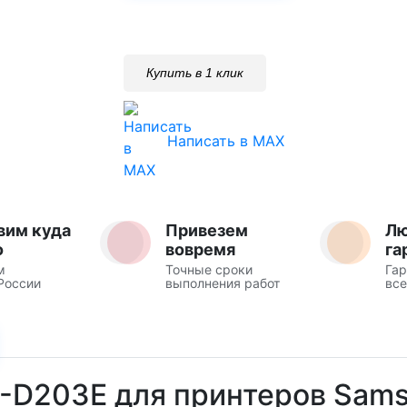
Купить в 1 клик
Написать в MAX
вим куда
Привезем
Л
о
вовремя
га
м
Точные сроки
Гар
России
выполнения работ
все
T-D203E для принтеров Sams