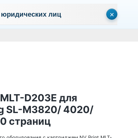
×
 юридических лиц
сональных данных
Пользовательское соглашение
Политика кон
Личный кабинет
0
0
Корзина
Поиск
пуста
 MLT-D203E для
g SL-M3820/ 4020/
0 страниц
о оборудования с картриджем NV Print MLT-