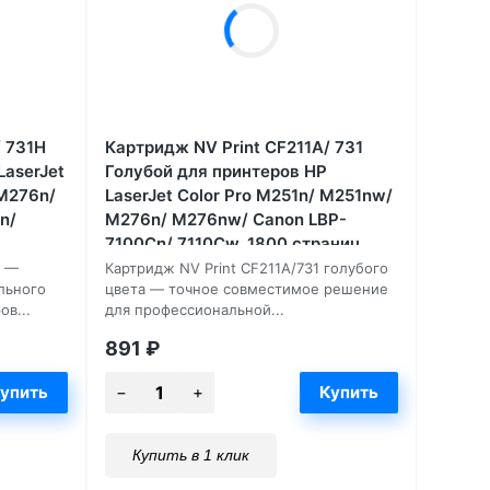
/ 731Н
Картридж NV Print CF211A/ 731
LaserJet
Голубой для принтеров HP
 M276n/
LaserJet Color Pro M251n/ M251nw/
n/
M276n/ M276nw/ Canon LBP-
7100Cn/ 7110Cw, 1800 страниц
H —
Картридж NV Print CF211A/731 голубого
льного
цвета — точное совместимое решение
ов...
для профессиональной...
891
₽
Купить в 1 клик