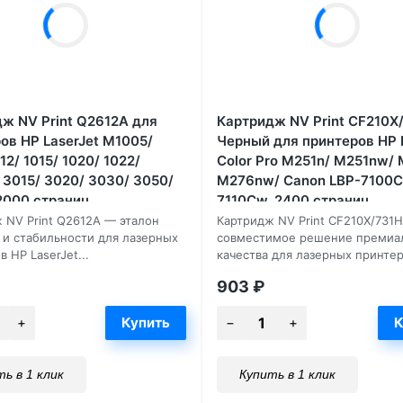
ж NV Print Q2612A для
Картридж NV Print CF210X
ов HP LaserJet M1005/
Черный для принтеров HP 
12/ 1015/ 1020/ 1022/
Color Pro M251n/ M251nw/
 3015/ 3020/ 3030/ 3050/
M276nw/ Canon LBP-7100C
2000 страниц
7110Cw, 2400 страниц
 NV Print Q2612A — эталон
Картридж NV Print CF210X/731
 и стабильности для лазерных
совместимое решение премиа
 HP LaserJet...
качества для лазерных принтер
903
₽
ь в 1 клик
Купить в 1 клик