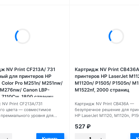
ж NV Print CF213A/ 731
Картридж NV Print CB436A
ый для принтеров HP
принтеров HP LaserJet M11
t Color Pro M251n/ M251nw/
M1120n/ P1505/ P1505n/ M1
 M276nw/ Canon LBP-
M1522nf, 2000 страниц
 7110Cw, 1800 страниц
 NV Print CF213A/731
Картридж NV Print CB436A —
го цвета — совместимое
безупречное решение для при
премиального уровня для...
HP LaserJet M1120, M1120n, P150
527
₽