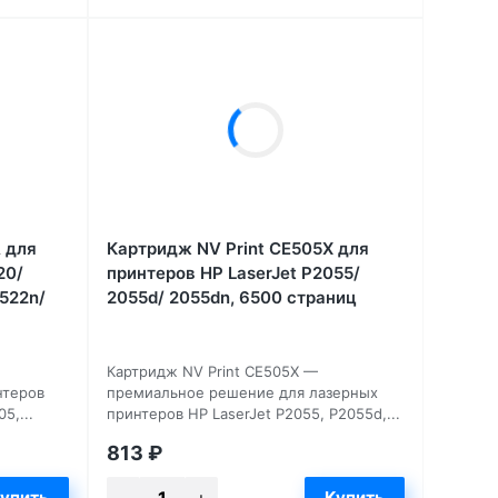
 для
Картридж NV Print CE505X для
20/
принтеров HP LaserJet P2055/
522n/
2055d/ 2055dn, 6500 страниц
Картридж NV Print CE505X —
нтеров
премиальное решение для лазерных
5,...
принтеров HP LaserJet P2055, P2055d,...
813
₽