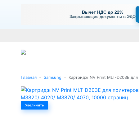
Вычет НДС до 22%
Закрывающие документы в ЭДО
Оплата
Доставка и самовывоз
Гарантия и сервис
В
+7 (495) 477-56-25
Заказать звонок
Каталог
-
-
Главная
Samsung
Картридж NV Print MLT-D203E для
Увеличить