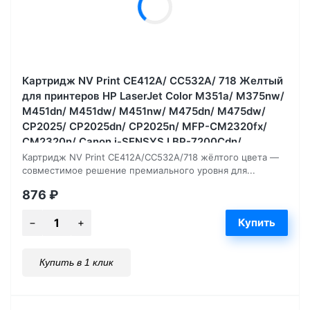
Картридж NV Print CE412A/ CC532A/ 718 Желтый
для принтеров HP LaserJet Color M351a/ M375nw/
M451dn/ M451dw/ M451nw/ M475dn/ M475dw/
CP2025/ CP2025dn/ CP2025n/ MFP-CM2320fx/
CM2320n/ Canon i-SENSYS LBP-7200Cdn/
7210Cdn/ 7660, 2800 страниц
Картридж NV Print CE412A/CC532A/718 жёлтого цвета —
совместимое решение премиального уровня для...
876
₽
Купить в 1 клик