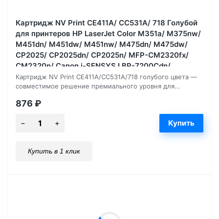
Картридж NV Print CE411A/ CC531A/ 718 Голубой
для принтеров HP LaserJet Color M351a/ M375nw/
M451dn/ M451dw/ M451nw/ M475dn/ M475dw/
CP2025/ CP2025dn/ CP2025n/ MFP-CM2320fx/
CM2320n/ Canon i-SENSYS LBP-7200Cdn/
7210Cdn/ 7660, 2800 страниц
Картридж NV Print CE411A/CC531A/718 голубого цвета —
совместимое решение премиального уровня для...
876
₽
Купить в 1 клик