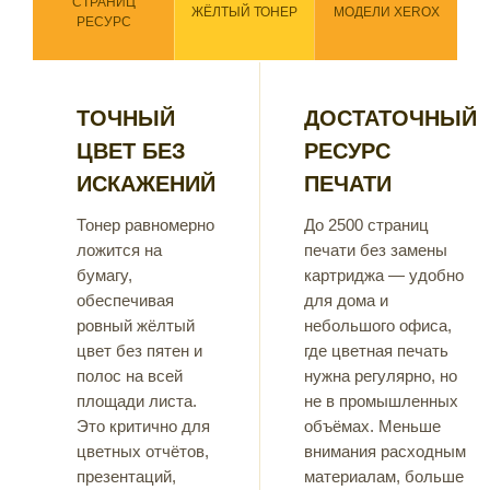
СТРАНИЦ
ЖЁЛТЫЙ ТОНЕР
МОДЕЛИ XEROX
РЕСУРС
ТОЧНЫЙ
ДОСТАТОЧНЫЙ
ЦВЕТ БЕЗ
РЕСУРС
ИСКАЖЕНИЙ
ПЕЧАТИ
Тонер равномерно
До 2500 страниц
ложится на
печати без замены
бумагу,
картриджа — удобно
обеспечивая
для дома и
ровный жёлтый
небольшого офиса,
цвет без пятен и
где цветная печать
полос на всей
нужна регулярно, но
площади листа.
не в промышленных
Это критично для
объёмах. Меньше
цветных отчётов,
внимания расходным
презентаций,
материалам, больше