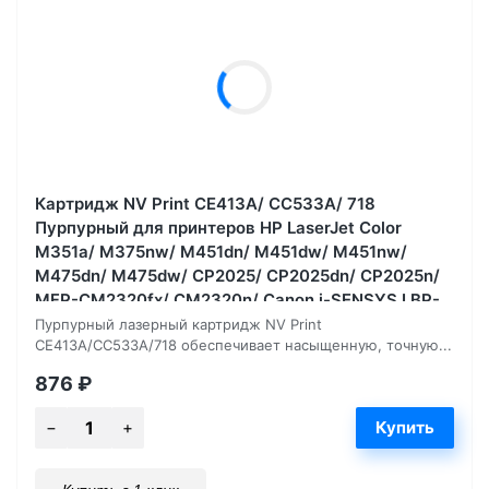
Картридж NV Print CE413A/ CC533A/ 718
Пурпурный для принтеров HP LaserJet Color
M351a/ M375nw/ M451dn/ M451dw/ M451nw/
M475dn/ M475dw/ CP2025/ CP2025dn/ CP2025n/
MFP-CM2320fx/ CM2320n/ Canon i-SENSYS LBP-
7200Cdn/ 7210Cdn/ 7660, 2800 страниц
Пурпурный лазерный картридж NV Print
CE413A/CC533A/718 обеспечивает насыщенную, точную...
876
₽