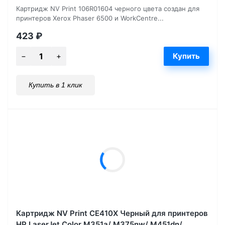
Картридж NV Print 106R01604 черного цвета создан для
принтеров Xerox Phaser 6500 и WorkCentre...
423
₽
Купить в 1 клик
Картридж NV Print CE410X Черный для принтеров
HP LaserJet Color M351a/ M375nw/ M451dn/