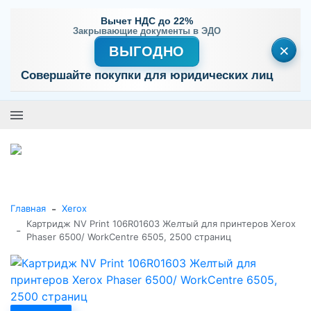
Вычет НДС до 22%
Закрывающие документы в ЭДО
×
ВЫГОДНО
Совершайте покупки для юридических лиц
+7 (495) 477-56-25
Заказать звонок
0
0
Каталог товаров
-
Главная
Xerox
Картридж NV Print 106R01603 Желтый для принтеров Xerox
-
Phaser 6500/ WorkCentre 6505, 2500 страниц