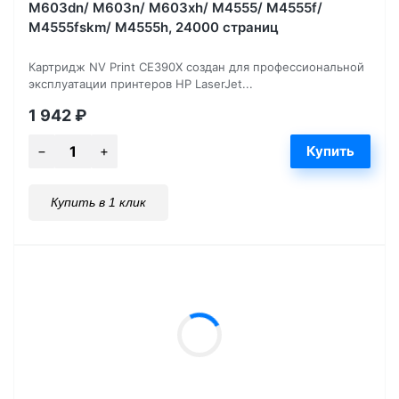
M603dn/ M603n/ M603xh/ M4555/ M4555f/
M4555fskm/ M4555h, 24000 страниц
Картридж NV Print CE390X создан для профессиональной
эксплуатации принтеров HP LaserJet...
1 942
₽
Купить в 1 клик