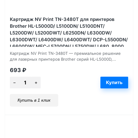
Картридж NV Print TN-3480T для принтеров
Brother HL-L5000D/ L5100DN/ L5100DNT/
L5200DW/ L5200DWT/ L6250DN/ L6300DW/
L6300DWT/ L6400DW/ L6400DWT/ DCP-L5500DN/
L6600DW/ MFC-L5700DN/ L5750DW/ L680, 8000
страниц
Картридж NV Print TN-3480T — премиальное решение
для лазерных принтеров Brother серий HL-L5000D,...
693
₽
Купить в 1 клик