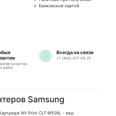
Банковской картой
юбые
Всегда на связи
рантии
+7 (495) 477-56-25
антия качества
х работ
нтеров Samsung
артридж NV Print CLT-M508L - ваш