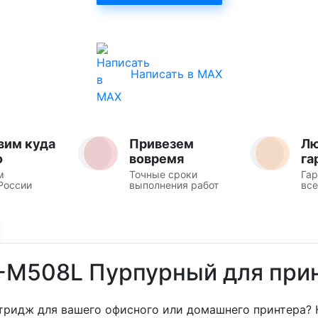
Написать в MAX
вим куда
Привезем
Л
о
вовремя
га
м
Точные сроки
Гар
России
выполнения работ
все
T-M508L Пурпурный для при
ридж для вашего офисного или домашнего принтера? К