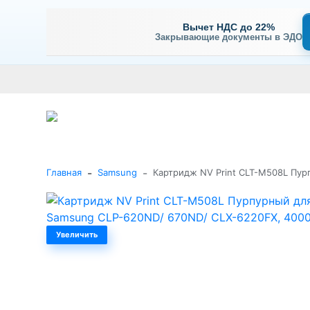
Вычет НДС до 22%
Закрывающие документы в ЭДО
Оплата
Доставка и самовывоз
Гарантия и сервис
В
+7 (495) 477-56-25
Заказать звонок
Каталог
-
-
Главная
Samsung
Картридж NV Print CLT-M508L Пур
Увеличить