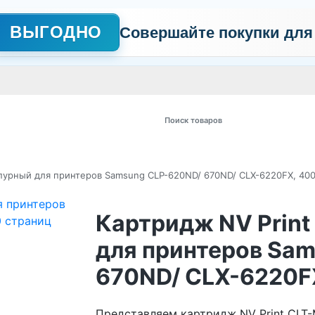
ВЫГОДНО
Совершайте покупки для
АЖНО
Сертификаты
Контакты
Промо
Политика обработки пер
 товаров
пурный для принтеров Samsung CLP-620ND/ 670ND/ CLX-6220FX, 40
Картридж NV Prin
для принтеров Sa
670ND/ CLX-6220F
Представляем картридж NV Print CLT-