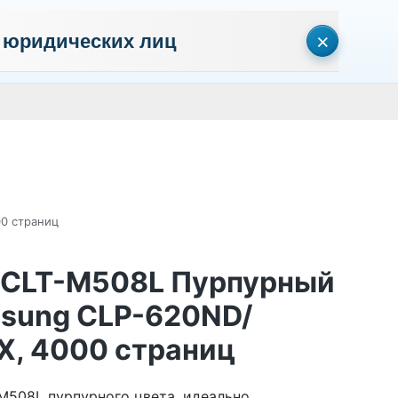
×
 юридических лиц
сональных данных
Пользовательское соглашение
Политика кон
Личный кабинет
0
0
Корзина
Поиск
пуста
00 страниц
t CLT-M508L Пурпурный
msung CLP-620ND/
X, 4000 страниц
M508L пурпурного цвета, идеально