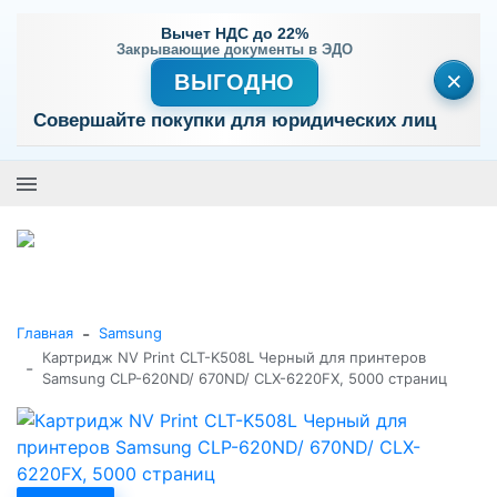
Вычет НДС до 22%
Закрывающие документы в ЭДО
×
ВЫГОДНО
Совершайте покупки для юридических лиц
+7 (495) 477-56-25
Заказать звонок
0
0
Каталог товаров
-
Главная
Samsung
Картридж NV Print CLT-K508L Черный для принтеров
-
Samsung CLP-620ND/ 670ND/ CLX-6220FX, 5000 страниц