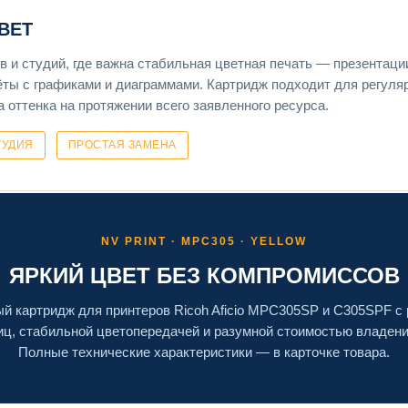
ЦВЕТ
 и студий, где важна стабильная цветная печать — презентаци
ёты с графиками и диаграммами. Картридж подходит для регуля
 оттенка на протяжении всего заявленного ресурса.
ТУДИЯ
ПРОСТАЯ ЗАМЕНА
NV PRINT · MPC305 · YELLOW
ЯРКИЙ ЦВЕТ БЕЗ КОМПРОМИССОВ
й картридж для принтеров Ricoh Aficio MPC305SP и C305SPF с 
иц, стабильной цветопередачей и разумной стоимостью владени
Полные технические характеристики — в карточке товара.