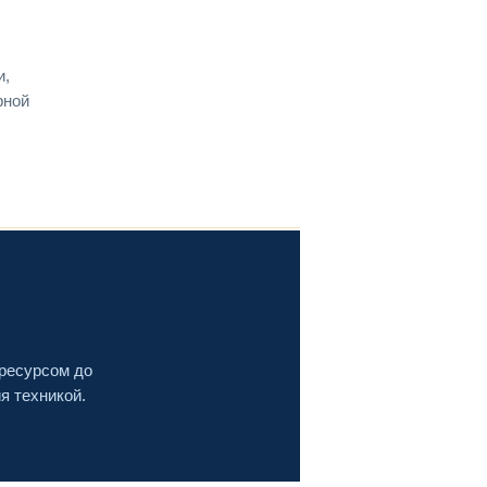
и,
рной
ресурсом до
я техникой.