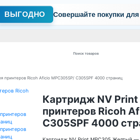
ВЫГОДНО
Совершайте покупки для
АЖНО
Сертификаты
Контакты
Промо
Политика обработки пер
 товаров
я принтеров Ricoh Aficio MPC305SP/ C305SPF 4000 страниц
Картридж NV Prin
принтеров Ricoh A
C305SPF 4000 стр
Картридж NV Print MPC305 Желтый —