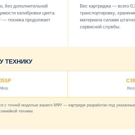
о, без дополнительной
Вес картриджа — всего 0,3
димости калибровки цвета.
транспортировку, хранени
т — техника продолжает
материала силами штатно
сервисной службы.
У ТЕХНИКУ
05SP
C3
ficio
Rico
я с точной моделью вашего МФУ — картридж разработан под указанные 
линейкой техники.