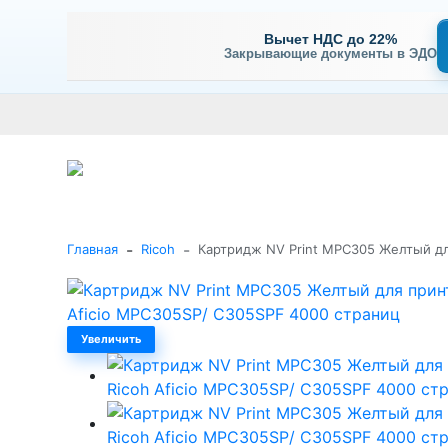
Вычет НДС до 22%
Закрывающие документы в ЭДО
Оплата
Доставка и самовывоз
Гарантия и сервис
В
+7 (495) 477-56-25
Заказать звонок
Каталог
-
-
Главная
Ricoh
Картридж NV Print MPC305 Желтый дл
Увеличить