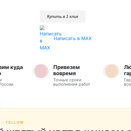
Купить в 1 клик
Написать в MAX
вим куда
Привезем
Л
о
вовремя
га
м
Точные сроки
Гар
России
выполнения работ
все
 · YELLOW